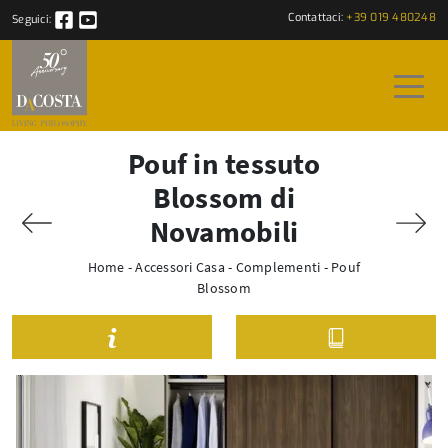
Contattaci:
+39 019 480248
Seguici:
Pouf in tessuto
Blossom di
Novamobili
Home
-
Accessori Casa
-
Complementi
-
Pouf
Blossom