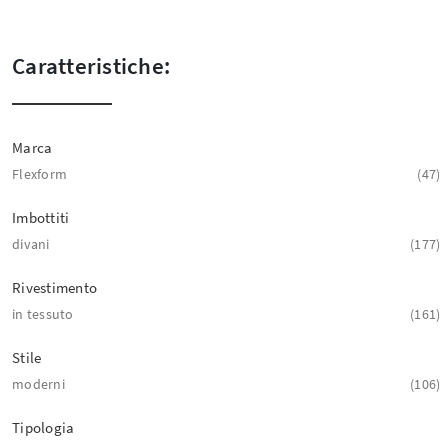
Caratteristiche:
Marca
Flexform
47
Imbottiti
divani
177
Rivestimento
in tessuto
161
Stile
moderni
106
Tipologia