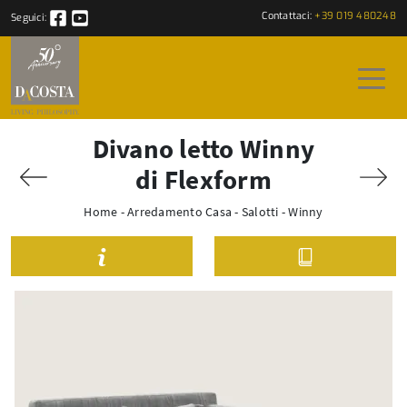
Contattaci:
+39 019 480248
Seguici:
Divano letto Winny
di Flexform
Home
-
Arredamento Casa
-
Salotti
-
Winny