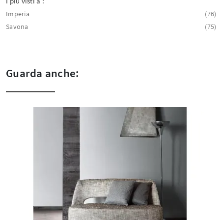
I più visti a :
Imperia
76
Savona
75
Guarda anche: