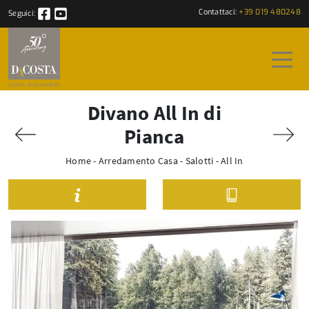
Contattaci:
+39 019 480248
Seguici:
Divano All In di
Pianca
Home
-
Arredamento Casa
-
Salotti
-
All In