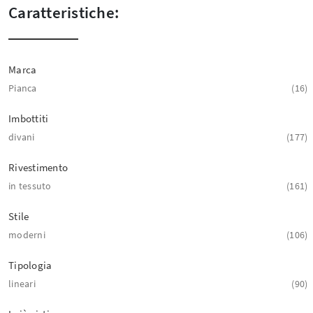
Caratteristiche:
Marca
Pianca
16
Imbottiti
divani
177
Rivestimento
in tessuto
161
Stile
moderni
106
Tipologia
lineari
90