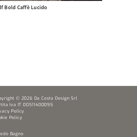
lf Bold Caffè Lucido
pyright © 2026 Da Costa Design Srl
rtita Iva IT 00511400095
vacy Policy
kie Policy
redo Bagno