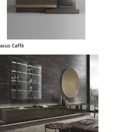
acus Caffè