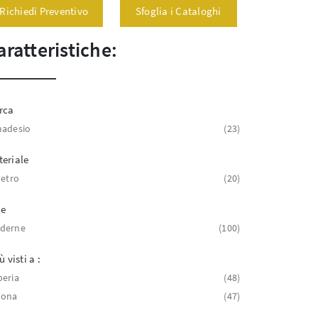
Richiedi Preventivo
Sfoglia i Cataloghi
aratteristiche:
rca
madesio
23
eriale
vetro
20
le
derne
100
ù visti a :
eria
48
vona
47