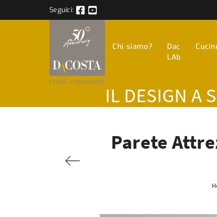
Seguici:
Chi siamo?
Dac
Cucin
LAb
IL DESIGN A 
Parete Attre
H