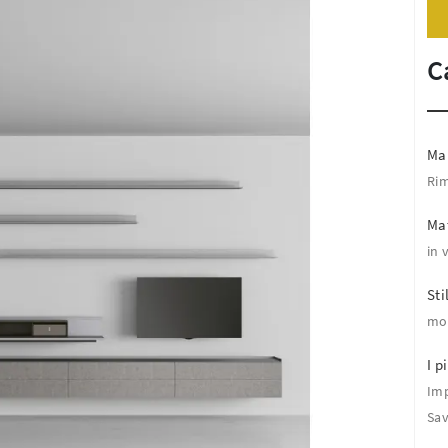
C
Ma
Ri
Mat
in 
Sti
mo
I pi
Imp
Sa