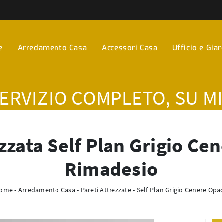
e
Arredamento Casa
Accessori Casa
Ufficio e Gia
SERVIZIO COMPLETO, SU M
zzata Self Plan Grigio Ce
Rimadesio
ome
-
Arredamento Casa
-
Pareti Attrezzate
-
Self Plan Grigio Cenere Opa