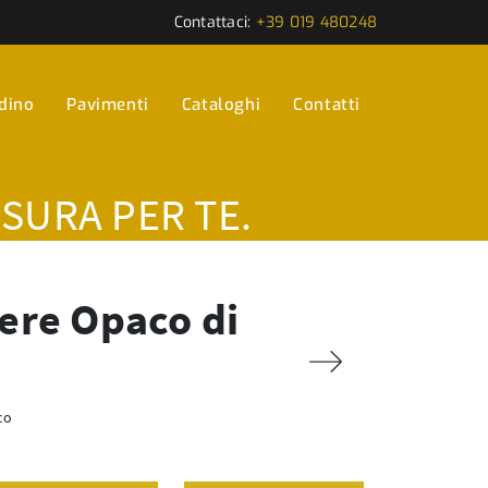
Contattaci:
+39 019 480248
rdino
Pavimenti
Cataloghi
Contatti
ISURA PER TE.
nere Opaco di
co