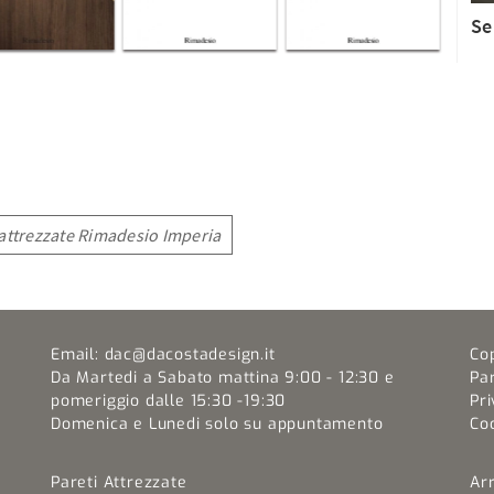
Se
 attrezzate Rimadesio Imperia
Email:
dac@dacostadesign.it
Co
Da Martedi a Sabato mattina 9:00 - 12:30 e
Pa
pomeriggio dalle 15:30 -19:30
Pri
Domenica e Lunedi solo su appuntamento
Coo
Pareti Attrezzate
Ar