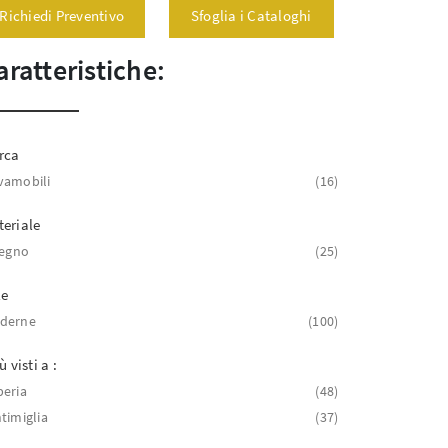
Richiedi Preventivo
Sfoglia i Cataloghi
aratteristiche:
rca
vamobili
16
eriale
legno
25
le
derne
100
ù visti a :
eria
48
timiglia
37