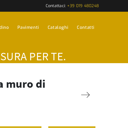
Contattaci:
+39 019 480248
rdino
Pavimenti
Cataloghi
Contatti
ISURA PER TE.
a muro di