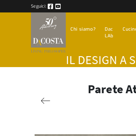
Seguici:
Chi siamo?
Dac
Cucin
LAb
IL DESIGN A 
Parete A