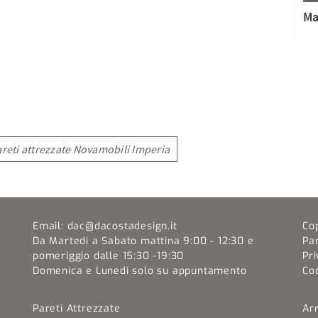
Ma
areti attrezzate Novamobili Imperia
Email:
dac@dacostadesign.it
Co
Da Martedi a Sabato mattina 9:00 - 12:30 e
Pa
pomeriggio dalle 15:30 -19:30
Pri
Domenica e Lunedi solo su appuntamento
Coo
Pareti Attrezzate
Ar