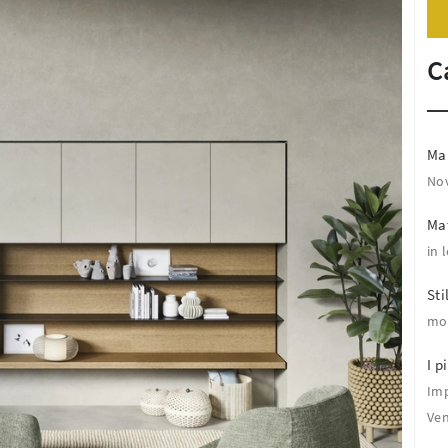
C
Ma
No
Mat
in 
Sti
mo
I pi
Imp
Ven