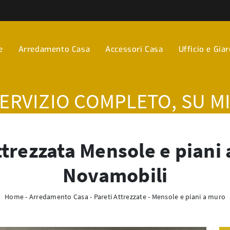
e
Arredamento Casa
Accessori Casa
Ufficio e Gia
SERVIZIO COMPLETO, SU M
ttrezzata Mensole e piani 
Novamobili
Home
-
Arredamento Casa
-
Pareti Attrezzate
-
Mensole e piani a muro