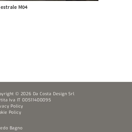
estrale M04
pyright © 2026 Da Costa Design Srl
rtita Iva IT 00511400095
vacy Policy
kie Policy
redo Bagno