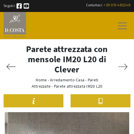
Contattaci:
+39 019 480248
Seguici:
Parete attrezzata con
mensole IM20 L20 di
Clever
Home
-
Arredamento Casa
-
Pareti
Attrezzate
-
Parete attrezzata IM20 L20