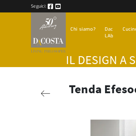
Seguici:
Chi siamo?
Dac
Cucin
LAb
IL DESIGN A 
Tenda Efesoc