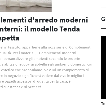
G
plementi d'arredo moderni
interni: il modello Tenda
spetta
l in tessuto: appartiene alla ricca serie di Complementi
ualità. Per i materiali, i Complementi moderni
per personalizzare gli ambienti secondo le proprie
ua abitazione, dovrai abbellire gli ambienti domestici con
o estetico che proponiamo. Se vuoi un complemento di
e in negozio significherà vedere dal vivo le migliori
e oggetti accessori di qualità per la casa, è
 di estetica e di praticità.
Te