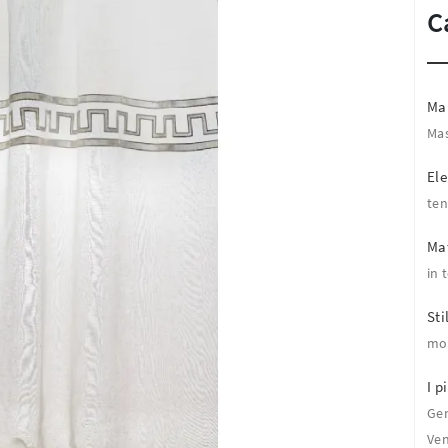
C
Ma
Mas
El
te
Mat
in 
Sti
mo
I pi
Ge
Ven