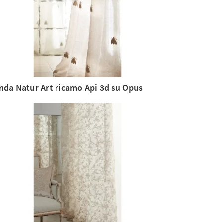
nda Natur Art ricamo Api 3d su Opus