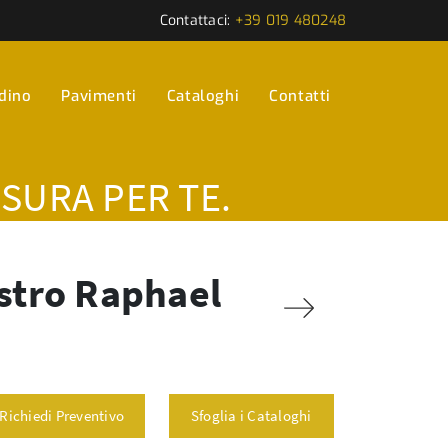
Contattaci:
+39 019 480248
rdino
Pavimenti
Cataloghi
Contatti
ISURA PER TE.
astro Raphael
Richiedi Preventivo
Sfoglia i Cataloghi