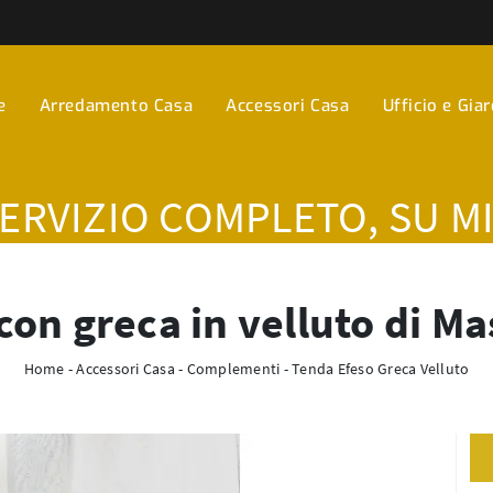
e
Arredamento Casa
Accessori Casa
Ufficio e Gia
SERVIZIO COMPLETO, SU M
on greca in velluto di M
Home
-
Accessori Casa
-
Complementi
-
Tenda Efeso Greca Velluto