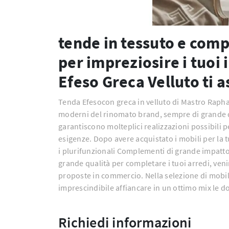
tende in tessuto e com
per impreziosire i tuoi 
Efeso Greca Velluto ti a
Tenda Efesocon greca in velluto di Mastro Raphae
moderni del rinomato brand, sempre di grande q
garantiscono molteplici realizzazioni possibili 
esigenze. Dopo avere acquistato i mobili per la t
i plurifunzionali Complementi di grande impatt
grande qualità per completare i tuoi arredi, venir
proposte in commercio. Nella selezione di mobili 
imprescindibile affiancare in un ottimo mix le doti
Richiedi informazioni