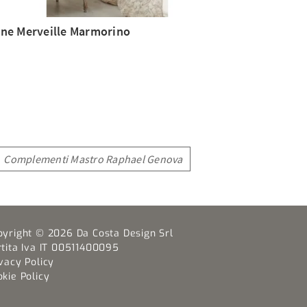
ne Merveille Marmorino
Complementi Mastro Raphael Genova
pyright © 2026 Da Costa Design Srl
rtita Iva IT 00511400095
vacy Policy
kie Policy