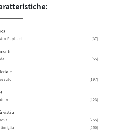
aratteristiche:
rca
tro Raphael
37
ementi
nde
55
eriale
tessuto
197
le
derni
423
ù visti a :
nova
255
timiglia
250