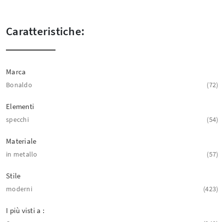
Caratteristiche:
Marca
Bonaldo
72
Elementi
specchi
54
Materiale
in metallo
57
Stile
moderni
423
I più visti a :