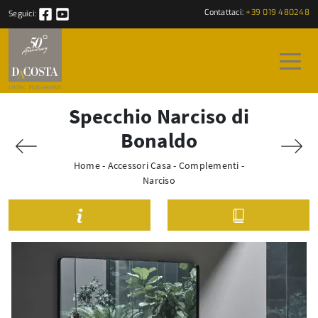
Contattaci:
+39 019 480248
Seguici:
Specchio Narciso di
Bonaldo
Home
-
Accessori Casa
-
Complementi
-
Narciso