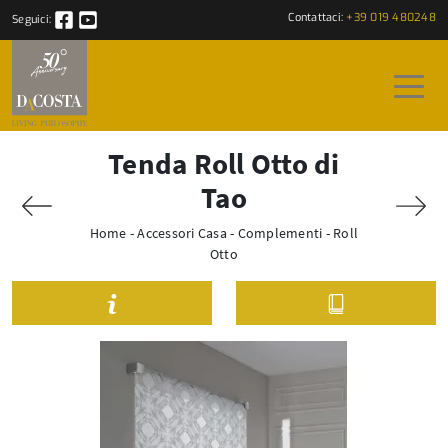
Contattaci:
+39 019 480248
Seguici:
Tenda Roll Otto di
Tao
Home
-
Accessori Casa
-
Complementi
-
Roll
Otto