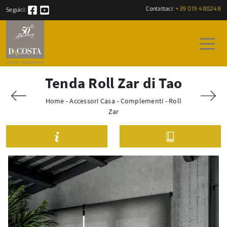
Contattaci:
+39 019 480248
Seguici:
Tenda Roll Zar di Tao
Home
-
Accessori Casa
-
Complementi
-
Roll
Zar