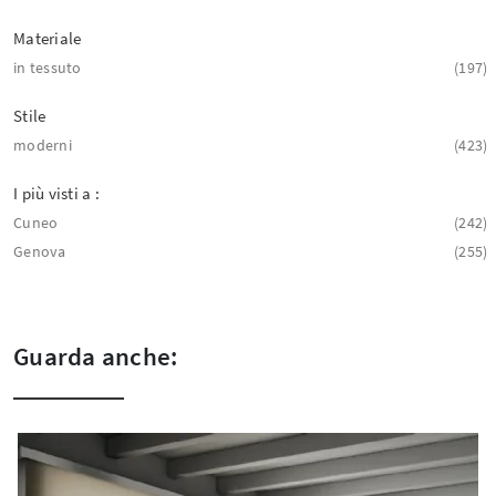
Materiale
in tessuto
197
Stile
moderni
423
I più visti a :
Cuneo
242
Genova
255
Guarda anche: