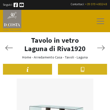
Contattaci:
+39 019 480248
Seguici:
Tavolo in vetro
Laguna di Riva1920
Home
-
Arredamento Casa
-
Tavoli
-
Laguna