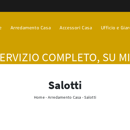
e
Arredamento Casa
Accessori Casa
Ufficio e Gia
SERVIZIO COMPLETO, SU M
Salotti
Home
-
Arredamento Casa
-
Salotti