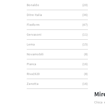
Bonaldo
20
Ditre Italia
36
Flexform
47
Gervasoni
11
Lema
15
Novamobili
8
Pianca
16
Riva1920
8
Zanotta
16
Mir
Clicca 