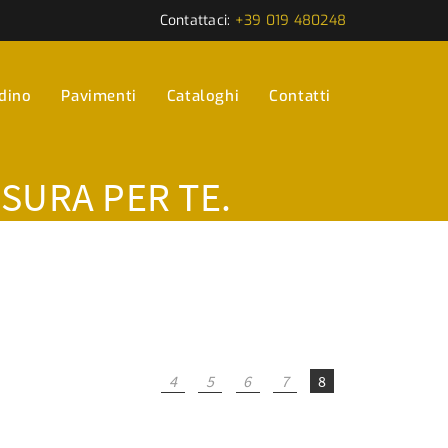
Contattaci:
+39 019 480248
rdino
Pavimenti
Cataloghi
Contatti
ISURA PER TE.
4
5
6
7
8