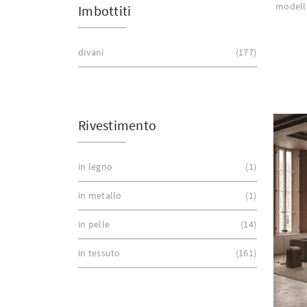
modelli
Imbottiti
divani
177
Rivestimento
in legno
1
in metallo
1
in pelle
14
in tessuto
161