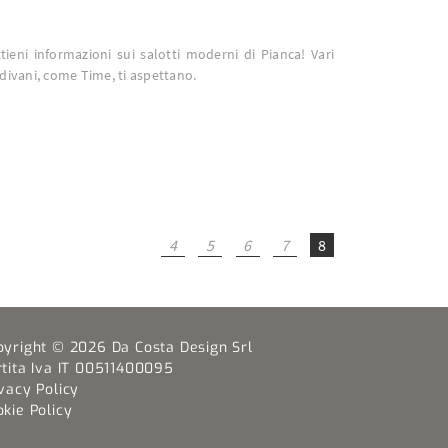
ttieni informazioni sui salotti moderni di Pianca! Vari
 divani, come Time, ti aspettano.
4
5
6
7
8
pyright © 2026 Da Costa Design Srl
rtita Iva IT 00511400095
vacy Policy
kie Policy