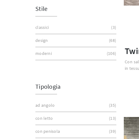
Stile
classici
3
design
68
Twi
moderni
106
Con sal
in tess
Tipologia
ad angolo
35
con letto
13
con penisola
39