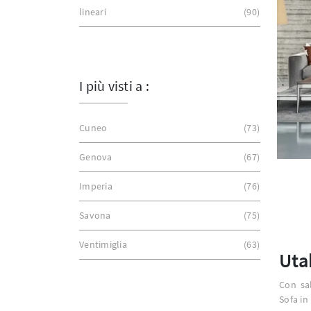
lineari
90
I più visti a :
Cuneo
73
Genova
67
Imperia
76
Savona
75
Ventimiglia
63
Uta
Con sal
Sofa in