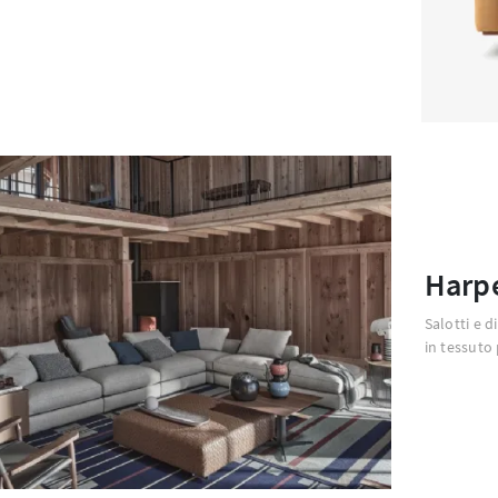
Harp
Salotti e 
in tessuto 