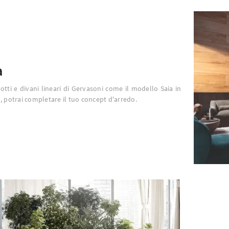
a
otti e divani lineari di Gervasoni come il modello Saia in
, potrai completare il tuo concept d'arredo.