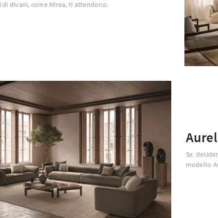
 di divani, come Mirea, ti attendono.
Aurel
Se desider
modello Au