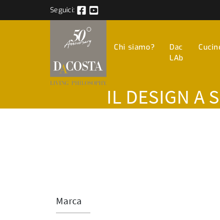
Seguici:
Chi siamo?
Dac
Cucin
LAb
IL DESIGN A 
Marca