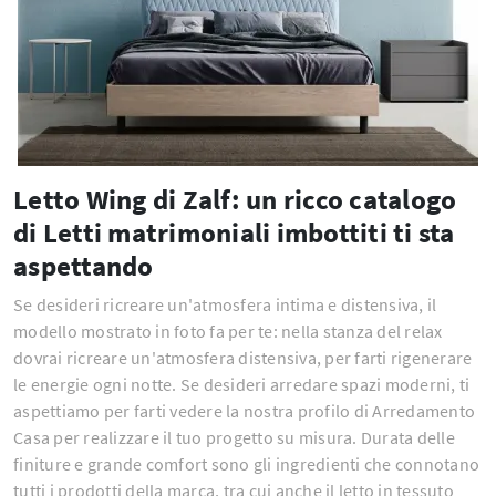
Letto Wing di Zalf: un ricco catalogo
di Letti matrimoniali imbottiti ti sta
aspettando
Se desideri ricreare un'atmosfera intima e distensiva, il
modello mostrato in foto fa per te: nella stanza del relax
dovrai ricreare un'atmosfera distensiva, per farti rigenerare
le energie ogni notte. Se desideri arredare spazi moderni, ti
aspettiamo per farti vedere la nostra profilo di Arredamento
Casa per realizzare il tuo progetto su misura. Durata delle
finiture e grande comfort sono gli ingredienti che connotano
tutti i prodotti della marca, tra cui anche il letto in tessuto