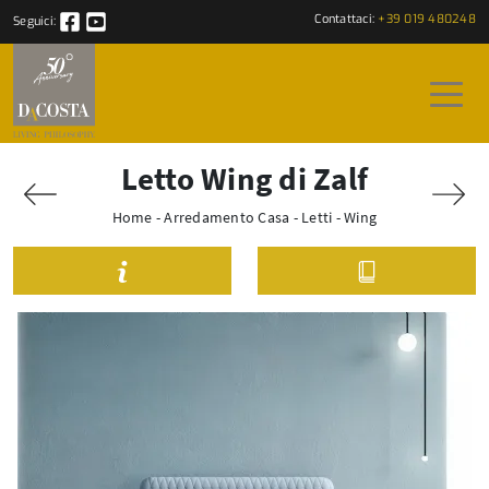
Contattaci:
+39 019 480248
Seguici:
Letto Wing di Zalf
Home
-
Arredamento Casa
-
Letti
-
Wing