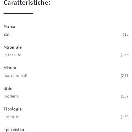
Caratteristiche:
Marca
Zalf
15
Materiale
in tessuto
165
Misura
matrimoniali
217
Stile
moderni
157
Tipologia
imbottiti
139
I più visti a :