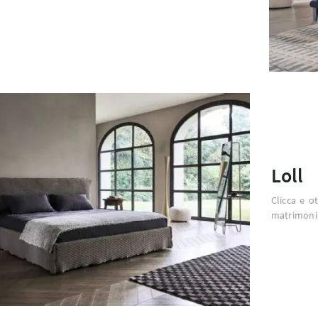
Loll
Clicca e o
matrimonia