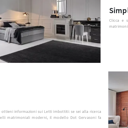
Simp
Clicca e 
matrimonia
 ottieni informazioni sui Letti imbottiti: se sei alla ricerca
elli matrimoniali moderni, il modello Dot Gervasoni fa