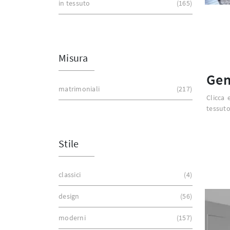
in tessuto
165
Misura
Ge
matrimoniali
217
Clicca 
tessuto
Stile
classici
4
design
56
moderni
157