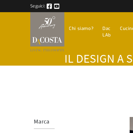
Seguici:
Chi siamo?
Dac
Cucin
LAb
IL DESIGN A 
Marca