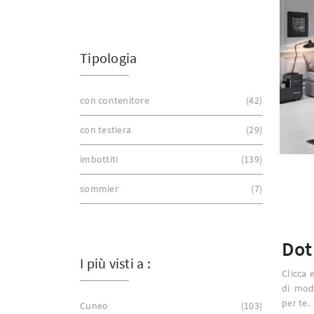
Tipologia
con contenitore
42
con testiera
29
imbottiti
139
sommier
7
Dot
I più visti a :
Clicca e
di mod
per te.
Cuneo
103