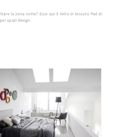
ttare la zona notte? Ecco qui il letto in tessuto Pad di
per spazi design.