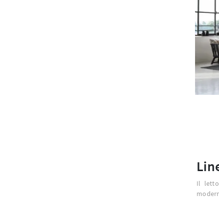
Lin
Il lett
moderni