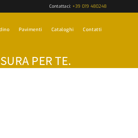
Contattaci:
+39 019 480248
rdino
Pavimenti
Cataloghi
Contatti
ISURA PER TE.