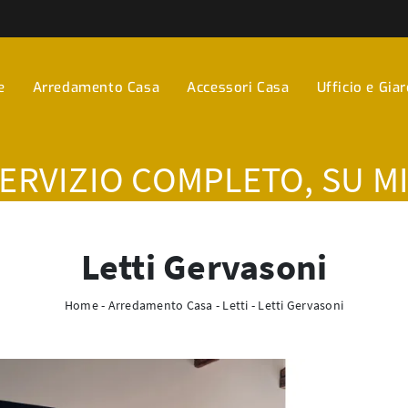
e
Arredamento Casa
Accessori Casa
Ufficio e Gia
SERVIZIO COMPLETO, SU M
Letti Gervasoni
Home
-
Arredamento Casa
-
Letti
-
Letti Gervasoni