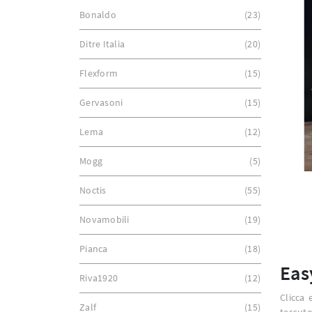
Bonaldo
23
Ditre Italia
20
Flexform
15
Gervasoni
15
Lema
12
Mogg
5
Noctis
55
Novamobili
19
Pianca
18
Eas
Riva1920
12
Clicca 
Zalf
15
tessuto