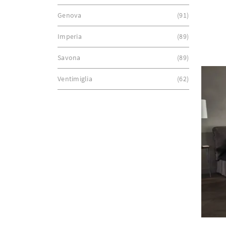
Genova
91
Imperia
89
Savona
89
Ventimiglia
62