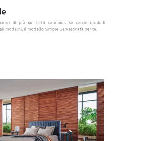
le
scopri di più sui Letti sommier: se cerchi modelli
li moderni, il modello Simple Gervasoni fa per te.