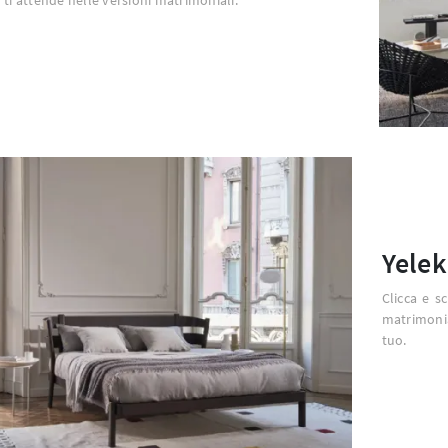
Yelek
Clicca e s
matrimonia
tuo.