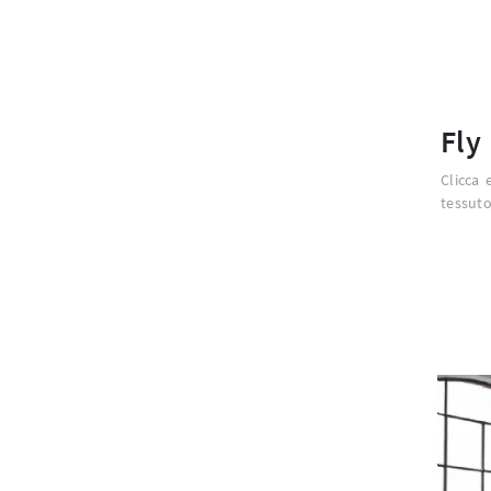
Fly
Clicca 
tessuto