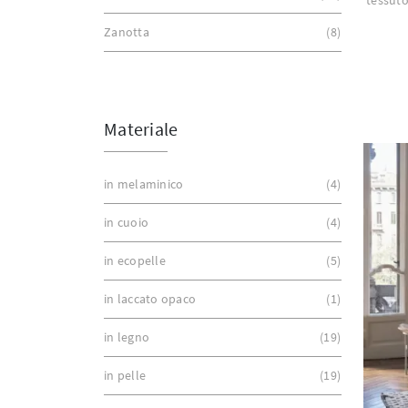
Zanotta
8
Materiale
in melaminico
4
in cuoio
4
in ecopelle
5
in laccato opaco
1
in legno
19
in pelle
19