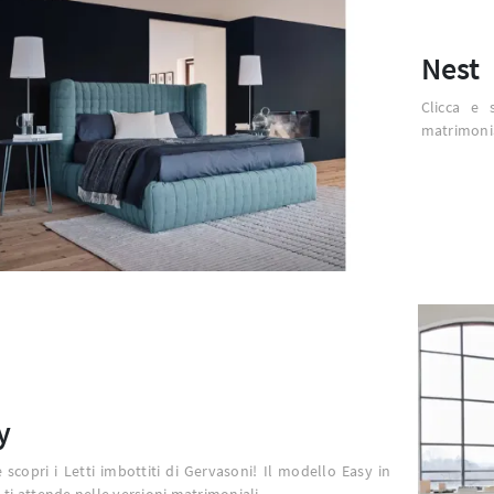
Nest
Clicca e 
matrimonia
y
e scopri i Letti imbottiti di Gervasoni! Il modello Easy in
 ti attende nelle versioni matrimoniali.