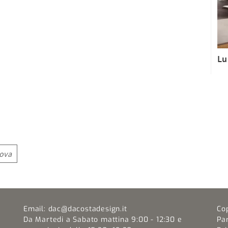
Lu
nova
Email:
dac@dacostadesign.it
Co
Da Martedi a Sabato mattina 9:00 - 12:30 e
Pa