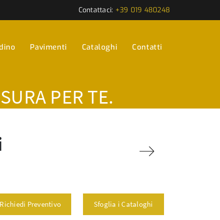
Contattaci:
+39 019 480248
rdino
Pavimenti
Cataloghi
Contatti
ISURA PER TE.
i
Richiedi Preventivo
Sfoglia i Cataloghi