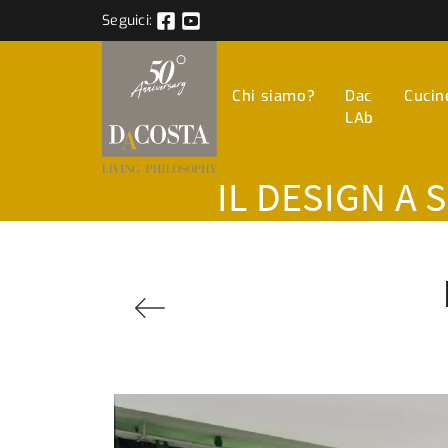
Seguici:
Chi siamo?
Dac
Cucin
LAb
IL DESIGN A 