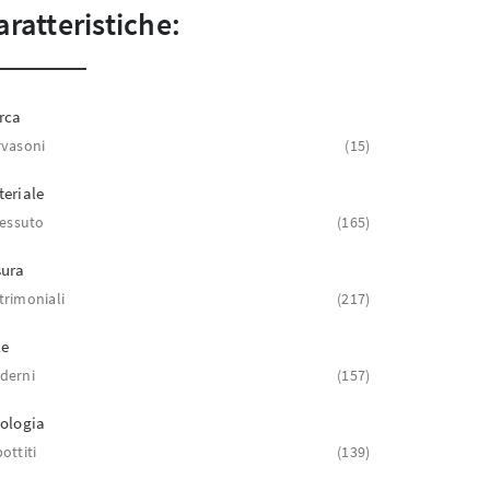
aratteristiche:
rca
vasoni
15
eriale
tessuto
165
sura
rimoniali
217
le
derni
157
ologia
ottiti
139