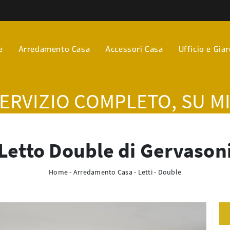
e
Arredamento Casa
Accessori Casa
Ufficio e Gia
SERVIZIO COMPLETO, SU M
Letto Double di Gervason
Home
-
Arredamento Casa
-
Letti
-
Double