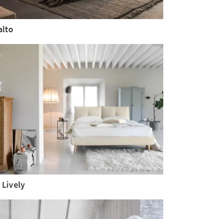
alto
 Lively