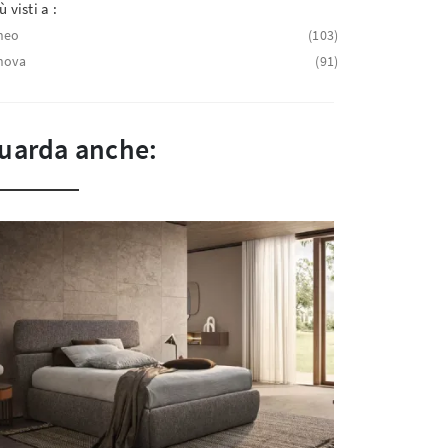
ù visti a :
neo
103
nova
91
uarda anche: