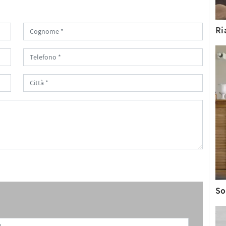
Ri
So