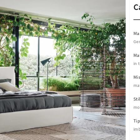
C
Ma
Ger
Mat
in 
Mi
mat
Sti
mo
Tip
imb