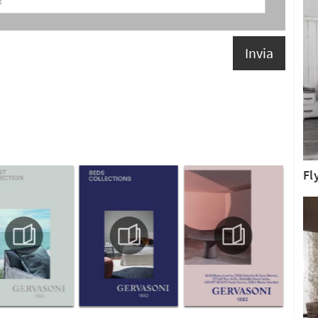
Invia
Fl