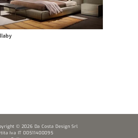
llaby
pyright © 2026 Da Costa Design Srl
rtita Iva IT 00511400095