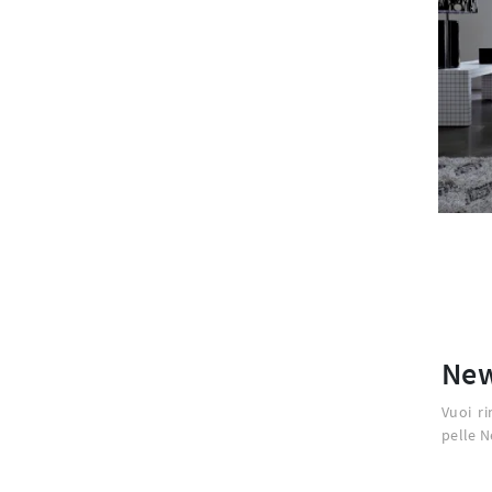
New
Vuoi ri
pelle N