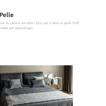
 Pelle
nire la camera da letto? Ecco qui il letto in pelle Fluff
onaldo per spazi design.