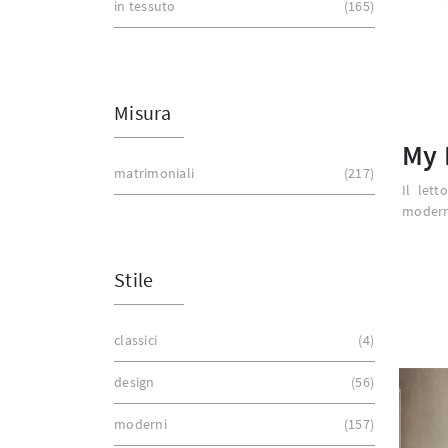
in tessuto
165
Misura
My 
matrimoniali
217
Il lett
moderni
Stile
classici
4
design
56
moderni
157