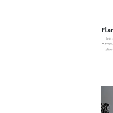
Fla
Il let
matrimo
miglior