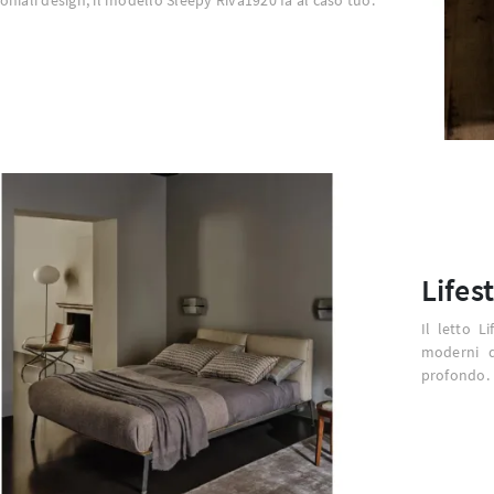
Lifes
Il letto L
moderni d
profondo.