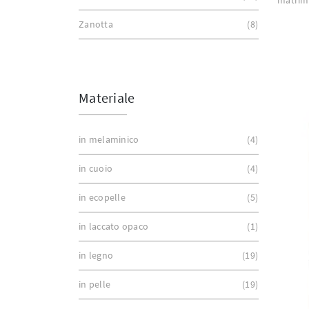
Zanotta
8
Materiale
in melaminico
4
in cuoio
4
in ecopelle
5
in laccato opaco
1
in legno
19
in pelle
19