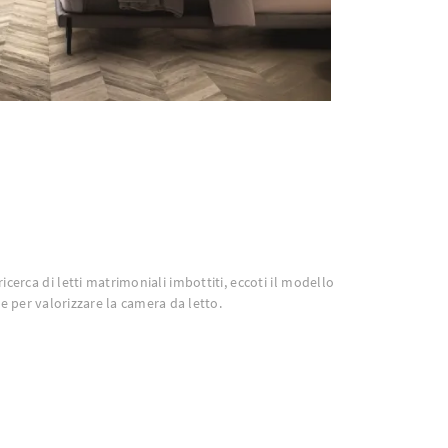
 ricerca di letti matrimoniali imbottiti, eccoti il modello
le per valorizzare la camera da letto.