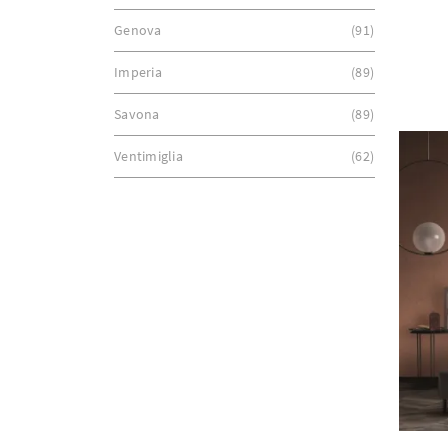
Genova
91
Imperia
89
Savona
89
Ventimiglia
62