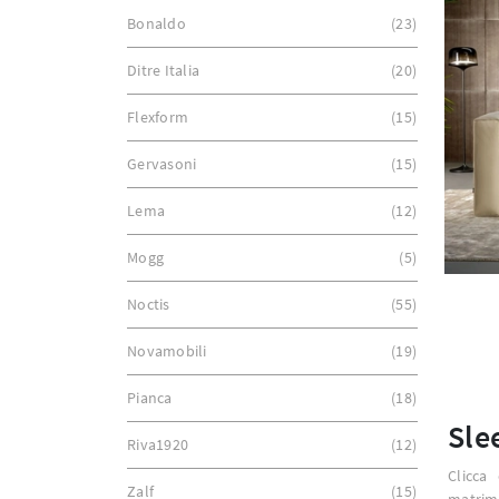
Bonaldo
23
Ditre Italia
20
Flexform
15
Gervasoni
15
Lema
12
Mogg
5
Noctis
55
Novamobili
19
Pianca
18
Sle
Riva1920
12
Clicca
Zalf
15
matrimo