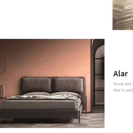
Alar
Se sei alla
Alar in pel