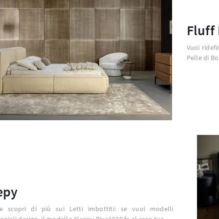
Fluff
Vuoi ridefi
Pelle di B
epy
 e scopri di più sui Letti imbottiti: se vuoi modelli
niali design, il modello Sleepy Riva1920 fa al caso tuo.