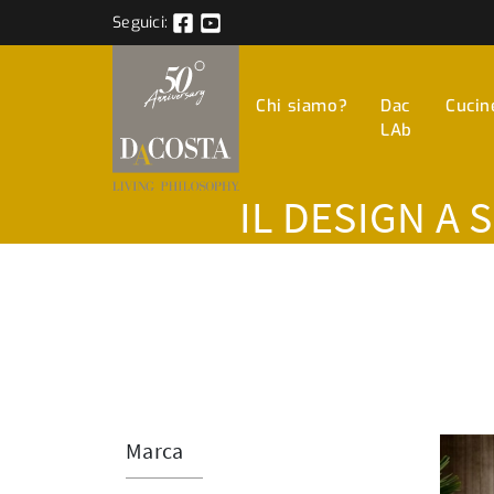
Seguici:
Chi siamo?
Dac
Cucin
LAb
IL DESIGN A 
Marca