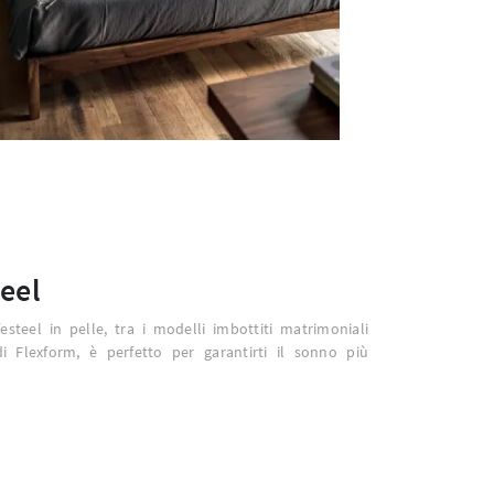
teel
ifesteel in pelle, tra i modelli imbottiti matrimoniali
i Flexform, è perfetto per garantirti il sonno più