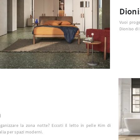
Dioni
Vuoi proge
Dioniso di
m
ganizzare la zona notte? Eccoti il letto in pelle Kim di
talia per spazi moderni.