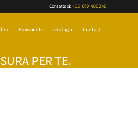
Contattaci:
+39 019 480248
rdino
Pavimenti
Cataloghi
Contatti
ISURA PER TE.