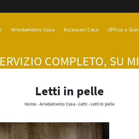
e
Arredamento Casa
Accessori Casa
Ufficio e Gia
SERVIZIO COMPLETO, SU M
Letti in pelle
Home
-
Arredamento Casa
-
Letti
-
Letti in pelle