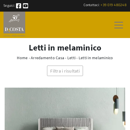
Contattaci:
+39 019 480248
Seguici:
Letti in melaminico
Home
-
Arredamento Casa
-
Letti
-
Letti in melaminico
Filtra i risultati