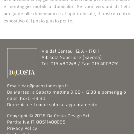
e montaggio mobili a domicilio. Se vuoi versioni di Letti
adeguate alle dimensioni e al tipo di locale, il nostro centro
espositivo è il posto giusto per te.
Via del Cantau, 12 A - 17011
Albisola Superiore (Savona)
Tel. 019-480248 / Fax: 019.4003791
Email:
dac@dacostadesign.it
Da Martedi a Sabato mattina 9:00 - 12:30 e pomeriggio
dalle 15:30 -19:30
Domenica e Lunedi solo su appuntamento
Copyright © 2026 Da Costa Design Srl
Partita Iva IT 00511400095
Privacy Policy