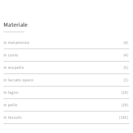
Materiale
in melaminico
4
in cuoio
4
in ecopelle
5
in laccato opaco
1
in legno
19
in pelle
19
in tessuto
165