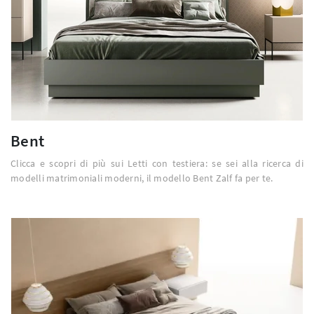
Bent
Clicca e scopri di più sui Letti con testiera: se sei alla ricerca di
modelli matrimoniali moderni, il modello Bent Zalf fa per te.