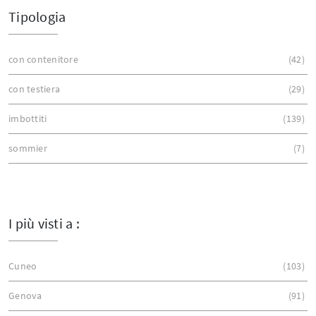
Tipologia
con contenitore
42
con testiera
29
imbottiti
139
sommier
7
I più visti a :
Cuneo
103
Genova
91