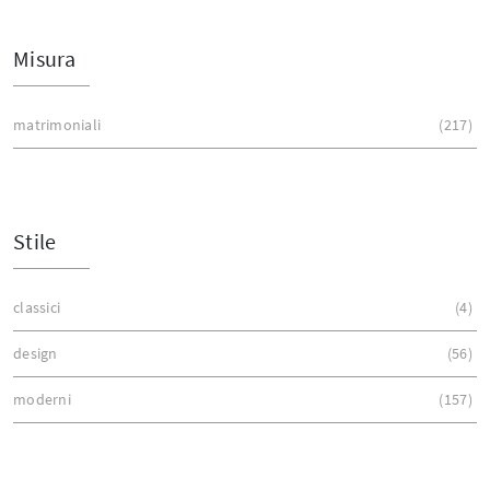
Misura
matrimoniali
217
Stile
classici
4
design
56
moderni
157