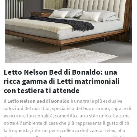
Letto Nelson Bed di Bonaldo: una
ricca gamma di Letti matrimoniali
con testiera ti attende
Il
Letto Nelson Bed di Bonaldo
è una tra le più esclusive
soluzioni del marchio, specialista del buon sonno, capace di
assicurare funzionalità, comodità e uno stile unico. La zona
notte è l'ambiente di casa che più rappresenta il gusto di chi
la frequenta, interno per eccellenza dedicato al relax, alla