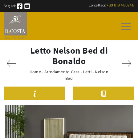
Contattaci:
+39 019 480248
Seguici:
Letto Nelson Bed di
Bonaldo
Home
-
Arredamento Casa
-
Letti
-
Nelson
Bed