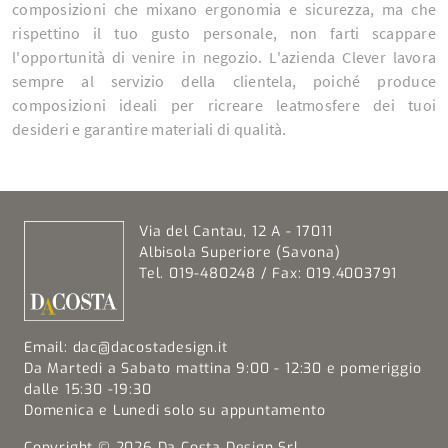
composizioni che mixano ergonomia e sicurezza, ma che
rispettino il tuo gusto personale, non farti scappare
l'opportunità di venire in negozio. L'azienda Clever lavora
sempre al servizio della clientela, poiché produce
composizioni ideali per ricreare leatmosfere dei tuoi
desideri e garantire materiali di qualità.
Via del Cantau, 12 A - 17011
Albisola Superiore (Savona)
Tel. 019-480248 / Fax: 019.4003791
Email:
dac@dacostadesign.it
Da Martedi a Sabato mattina 9:00 - 12:30 e pomeriggio
dalle 15:30 -19:30
Domenica e Lunedi solo su appuntamento
Copyright © 2026 Da Costa Design Srl