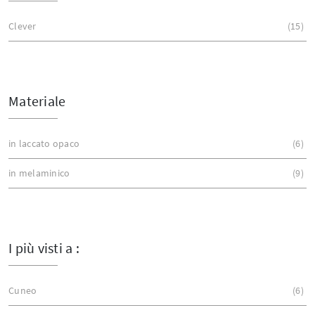
Clever
15
Materiale
in laccato opaco
6
in melaminico
9
I più visti a :
Cuneo
6