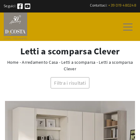
Contattaci:
+39 019 480248
Seguici:
Letti a scomparsa Clever
Home
-
Arredamento Casa
-
Letti a scomparsa
-
Letti a scomparsa
Clever
Filtra i risultati