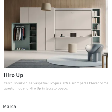
Hiro Up
Cerchi soluzioni salvaspazio? Scopri i letti a scomparsa Clever come
questo modello Hiro Up in laccato opaco.
Marca