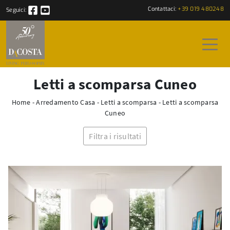
Contattaci:
+39 019 480248
Seguici:
Letti a scomparsa Cuneo
Home
-
Arredamento Casa
-
Letti a scomparsa
-
Letti a scomparsa
Cuneo
Filtra i risultati