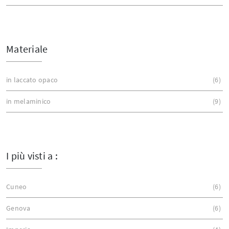
Materiale
in laccato opaco
6
in melaminico
9
I più visti a :
Cuneo
6
Genova
6