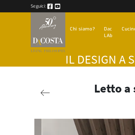
Seguici:
Chi siamo?
Dac
Cucin
LAb
IL DESIGN A 
Letto a