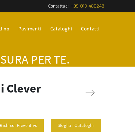
Contattaci:
+39 019 480248
rdino
Pavimenti
Cataloghi
Contatti
ISURA PER TE.
i Clever
Richiedi Preventivo
Sfoglia i Cataloghi