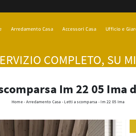
e
Arredamento Casa
Accessori Casa
Ufficio e Gia
SERVIZIO COMPLETO, SU M
 scomparsa Im 22 05 Ima d
Home
-
Arredamento Casa
-
Letti a scomparsa
-
Im 22 05 Ima