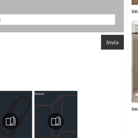
Im
Invia
Im