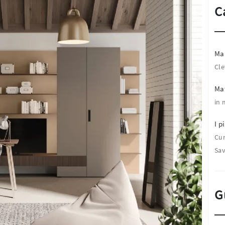
C
Ma
Cle
Mat
in 
I pi
Cu
Sa
G