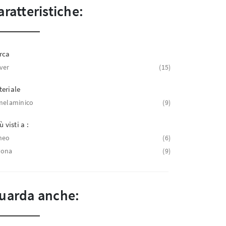
aratteristiche:
rca
ver
15
eriale
melaminico
9
ù visti a :
neo
6
vona
9
uarda anche: