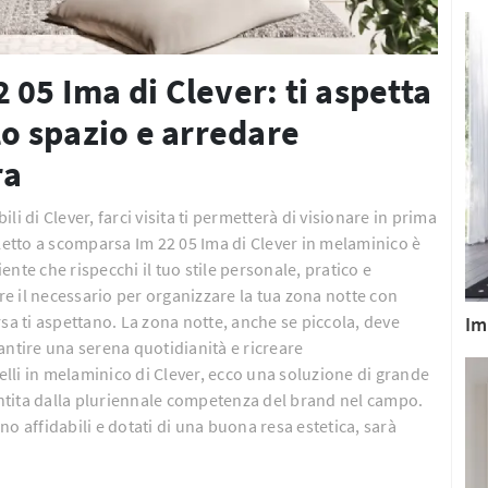
 05 Ima di Clever: ti aspetta
lo spazio e arredare
ra
i di Clever, farci visita ti permetterà di visionare in prima
 Letto a scomparsa Im 22 05 Ima di Clever in melaminico è
nte che rispecchi il tuo stile personale, pratico e
e il necessario per organizzare la tua zona notte con
sa ti aspettano. La zona notte, anche se piccola, deve
Im
antire una serena quotidianità e ricreare
lli in melaminico di Clever, ecco una soluzione di grande
rantita dalla pluriennale competenza del brand nel campo.
o affidabili e dotati di una buona resa estetica, sarà