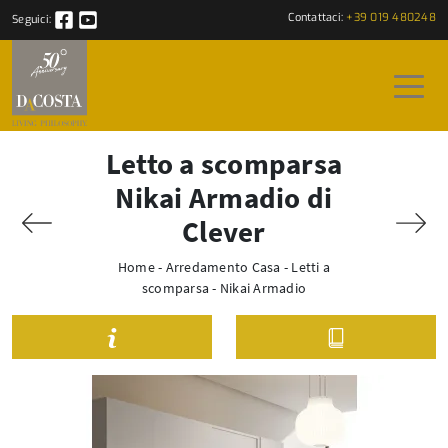
Contattaci:
+39 019 480248
Seguici:
Letto a scomparsa
Nikai Armadio di
Clever
Home
-
Arredamento Casa
-
Letti a
scomparsa
-
Nikai Armadio