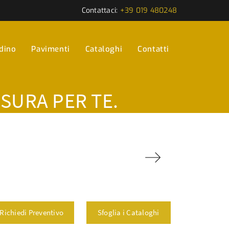
Contattaci:
+39 019 480248
rdino
Pavimenti
Cataloghi
Contatti
ISURA PER TE.
Richiedi Preventivo
Sfoglia i Cataloghi