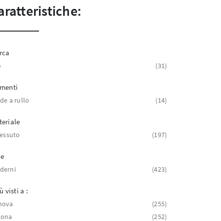
aratteristiche:
rca
o
31
ementi
de a rullo
14
eriale
tessuto
197
le
derni
423
ù visti a :
nova
255
vona
252