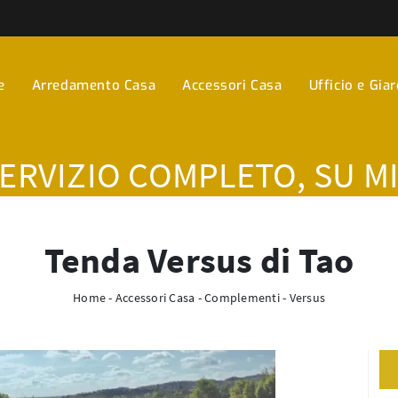
e
Arredamento Casa
Accessori Casa
Ufficio e Gia
SERVIZIO COMPLETO, SU M
Tenda Versus di Tao
Home
-
Accessori Casa
-
Complementi
-
Versus