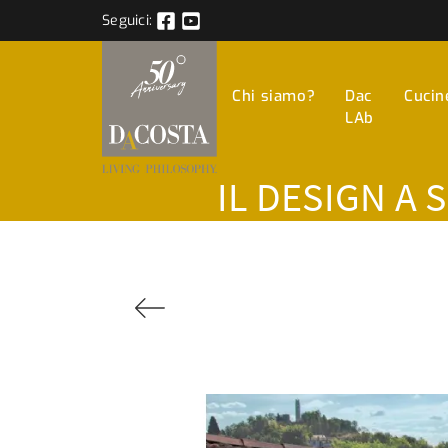
Seguici:
Chi siamo?
Dac
Cucin
LAb
IL DESIGN A 