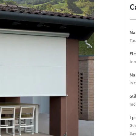
C
Ma
Ta
El
ten
Mat
in 
Sti
mo
I pi
Ge
Sa