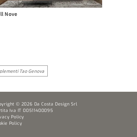
ll Nove
lementi Tao Genova
pyright © 2026 Da Costa Design Srl
rtita Iva IT 00511400095
vacy Policy
kie Policy