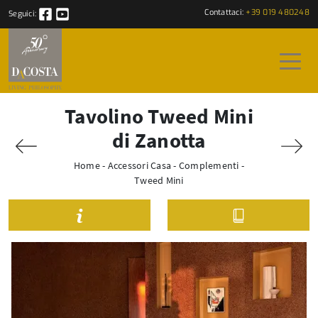
Contattaci:
+39 019 480248
Seguici:
Tavolino Tweed Mini
di Zanotta
Home
-
Accessori Casa
-
Complementi
-
Tweed Mini