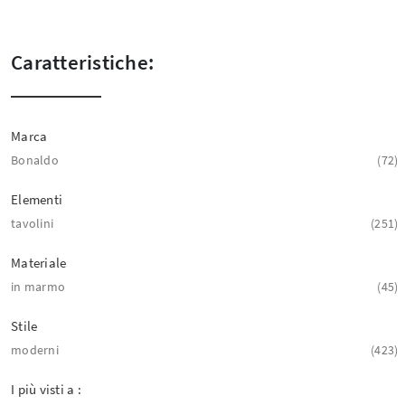
Caratteristiche:
Marca
Bonaldo
72
Elementi
tavolini
251
Materiale
in marmo
45
Stile
moderni
423
I più visti a :