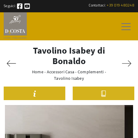
Contattaci:
+39 019 480248
Seguici:
Tavolino Isabey di
Bonaldo
Home
-
Accessori Casa
-
Complementi
-
Tavolino Isabey