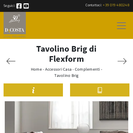
Contattaci:
+39 019 480248
Seguici:
Tavolino Brig di
Flexform
Home
-
Accessori Casa
-
Complementi
-
Tavolino Brig