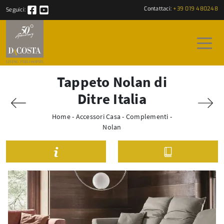
Contattaci:
+39 019 480248
Seguici:
Tappeto Nolan di
Ditre Italia
Home
-
Accessori Casa
-
Complementi
-
Nolan