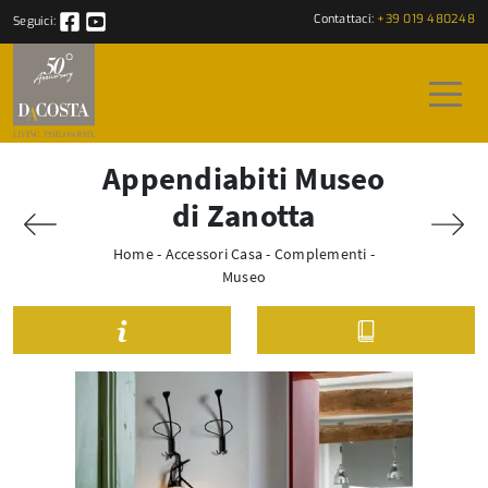
Contattaci:
+39 019 480248
Seguici:
Appendiabiti Museo
di Zanotta
Home
-
Accessori Casa
-
Complementi
-
Museo