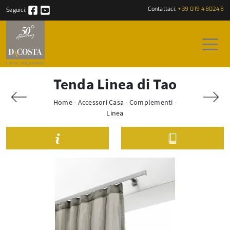
Contattaci:
+39 019 480248
Seguici:
Tenda Linea di Tao
Home
-
Accessori Casa
-
Complementi
-
Linea