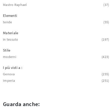
Mastro Raphael
37
Elementi
tende
55
Materiale
in tessuto
197
Stile
moderni
423
I più visti a :
Genova
255
Imperia
251
Guarda anche: