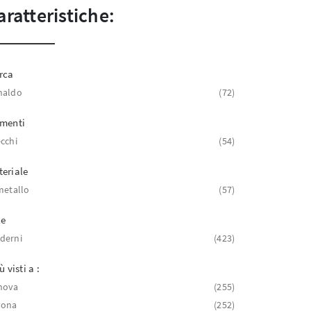
aratteristiche:
rca
naldo
72
ementi
cchi
54
eriale
metallo
57
le
derni
423
ù visti a :
nova
255
vona
252