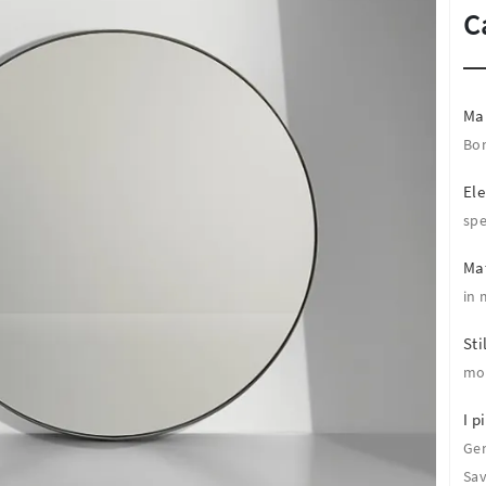
C
Ma
Bo
El
spe
Mat
in 
Sti
mo
I pi
Ge
Sa