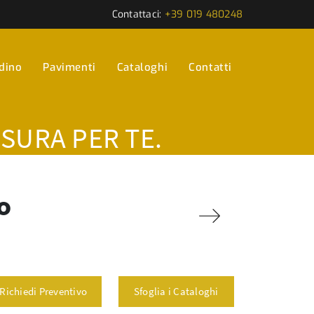
Contattaci:
+39 019 480248
rdino
Pavimenti
Cataloghi
Contatti
ISURA PER TE.
o
Richiedi Preventivo
Sfoglia i Cataloghi