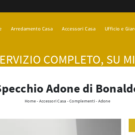
e
Arredamento Casa
Accessori Casa
Ufficio e Gia
SERVIZIO COMPLETO, SU M
Specchio Adone di Bonald
Home
-
Accessori Casa
-
Complementi
-
Adone