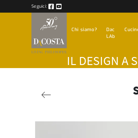
Seguici:
Chi siamo?
Dac
Cucin
LAb
IL DESIGN A 