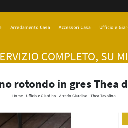
e
Arredamento Casa
Accessori Casa
Ufficio e Gia
SERVIZIO COMPLETO, SU M
no rotondo in gres Thea 
Home
-
Ufficio e Giardino
-
Arredo Giardino
-
Thea Tavolino