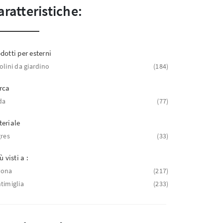
aratteristiche:
dotti per esterni
olini da giardino
184
rca
da
77
eriale
gres
33
ù visti a :
vona
217
timiglia
233