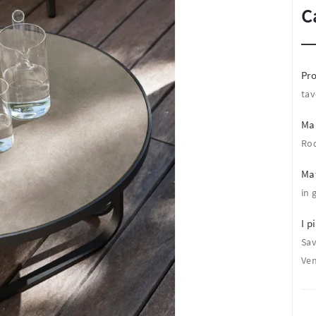
C
Pro
tav
Ma
Ro
Mat
in 
I pi
Sa
Ven