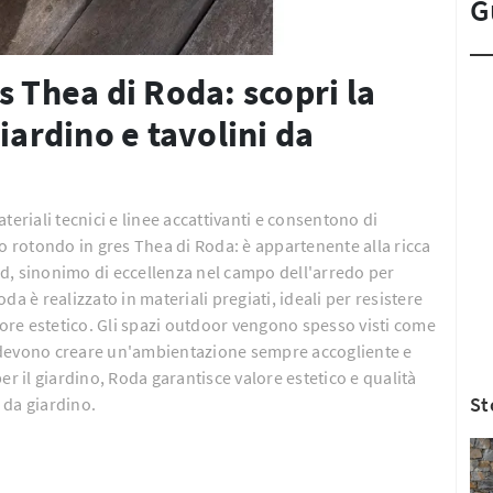
G
s Thea di Roda: scopri la
iardino e tavolini da
teriali tecnici e linee accattivanti e consentono di
no rotondo in gres Thea di Roda: è appartenente alla ricca
d, sinonimo di eccellenza nel campo dell'arredo per
a è realizzato in materiali pregiati, ideali per resistere
alore estetico. Gli spazi outdoor vengono spesso visti come
do devono creare un'ambientazione sempre accogliente e
er il giardino, Roda garantisce valore estetico e qualità
St
i da giardino.