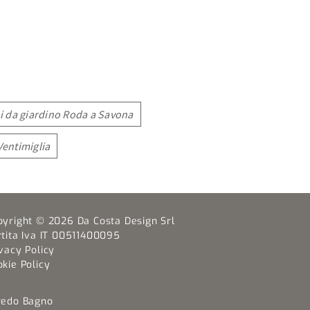
ni da giardino Roda a Savona
Ventimiglia
pyright © 2026 Da Costa Design Srl
rtita Iva IT 00511400095
vacy Policy
kie Policy
redo Bagno