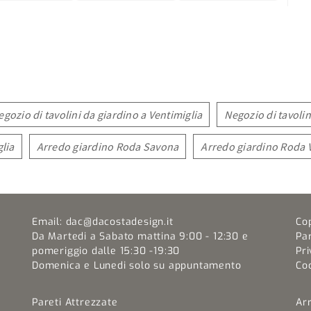
egozio di tavolini da giardino a Ventimiglia
Negozio di tavoli
lia
Arredo giardino Roda Savona
Arredo giardino Roda 
Email:
dac@dacostadesign.it
Co
Da Martedi a Sabato mattina 9:00 - 12:30 e
Pa
pomeriggio dalle 15:30 -19:30
Pri
Domenica e Lunedi solo su appuntamento
Coo
Pareti Attrezzate
Ar