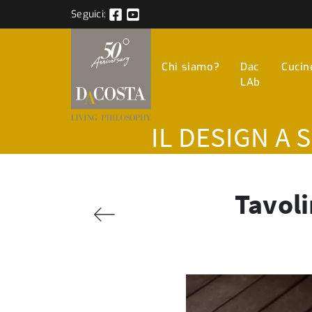
Seguici:
Chi siamo?
Dac
Cucin
LAb
IL DESIGN A 
Tavoli