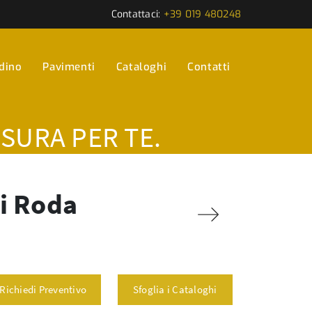
Contattaci:
+39 019 480248
rdino
Pavimenti
Cataloghi
Contatti
ISURA PER TE.
di Roda
Richiedi Preventivo
Sfoglia i Cataloghi