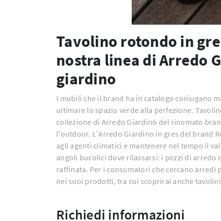
Tavolino rotondo in gre
nostra linea di Arredo G
giardino
I mobili che il brand ha in catalogo coniugano ma
ultimare lo spazio verde alla perfezione. Tavoli
collezione di Arredo Giardino del rinomato bran
l’outdoor. L’Arredo Giardino in gres del brand Rod
agli agenti climatici e mantenere nel tempo il v
angoli bucolici dove rilassarsi: i pezzi di arre
raffinata. Per i consumatori che cercano arredi p
nei suoi prodotti, tra cui scoprirai anche tavolin
Richiedi informazioni