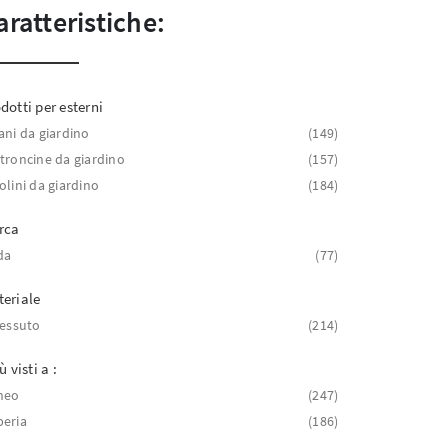
aratteristiche:
dotti per esterni
ani da giardino
149
troncine da giardino
157
olini da giardino
184
rca
da
77
eriale
tessuto
214
ù visti a :
neo
247
eria
186