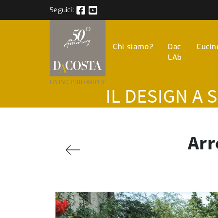
Seguici:
Chi siamo?
Dac
Cucin
LAb
IL DESIGN A 
Arr