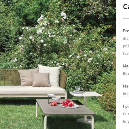
C
Pro
div
pol
tav
Ma
Ro
Mat
in 
I pi
Cu
Imp