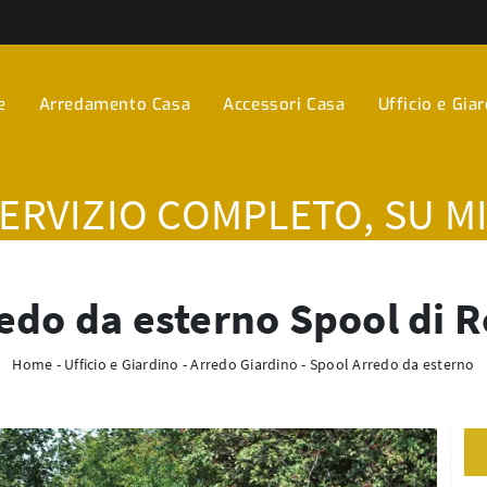
e
Arredamento Casa
Accessori Casa
Ufficio e Gia
SERVIZIO COMPLETO, SU M
edo da esterno Spool di 
Home
-
Ufficio e Giardino
-
Arredo Giardino
-
Spool Arredo da esterno