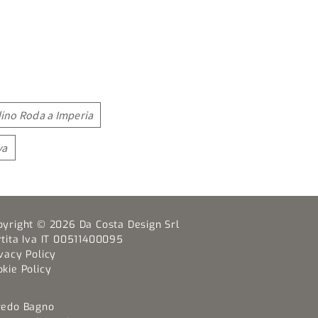
dino Roda a Imperia
va
pyright © 2026 Da Costa Design Srl
rtita Iva IT 00511400095
vacy Policy
kie Policy
redo Bagno