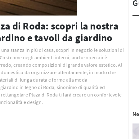
G
za di Roda: scopri la nostra
ardino e tavoli da giardino
una stanza in più di casa, scopri in negozio le soluzioni di
Così come negli ambienti interni, anche open air è
arredo, creando composizioni di grande valore estetico. Al
io domestico da organizzare attentamente, in modo che
Materiali di lunga durata e forme alla moda
giardino in legno di Roda, sinonimo di qualità ed
rettangolare Plaza di Roda ti farà creare un confortevole
nzionalità e design.
Ne