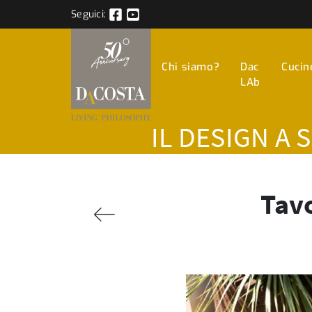
Seguici:
Chi siamo?
Dac
Cucin
LAb
IL DESIGN A 
Tavo