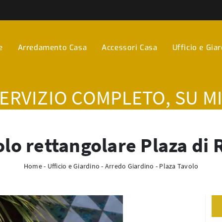
e
Arredamento Casa
Accessori Casa
Ufficio e Gia
SERVIZIO COMPLETO, SU M
lo rettangolare Plaza di
Home
-
Ufficio e Giardino
-
Arredo Giardino
-
Plaza Tavolo