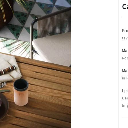
C
Pro
tav
Ma
Ro
Mat
in 
I pi
Ge
Imp