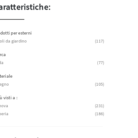
aratteristiche:
dotti per esterni
oli da giardino
117
rca
da
77
eriale
legno
105
ù visti a :
nova
231
eria
186