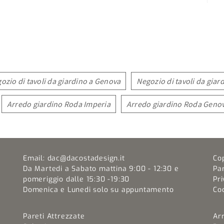
ozio di tavoli da giardino a Genova
Negozio di tavoli da giar
Arredo giardino Roda Imperia
Arredo giardino Roda Geno
Email:
dac@dacostadesign.it
Co
Da Martedi a Sabato mattina 9:00 - 12:30 e
Pa
pomeriggio dalle 15:30 -19:30
Pri
Domenica e Lunedi solo su appuntamento
Coo
Pareti Attrezzate
Ar