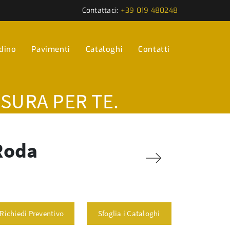
Contattaci:
+39 019 480248
rdino
Pavimenti
Cataloghi
Contatti
ISURA PER TE.
 Roda
Richiedi Preventivo
Sfoglia i Cataloghi