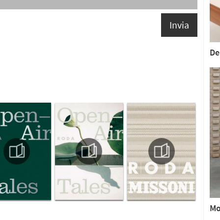
Invia
De
Mo