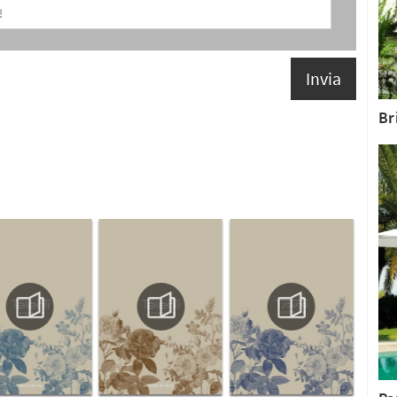
Invia
Br