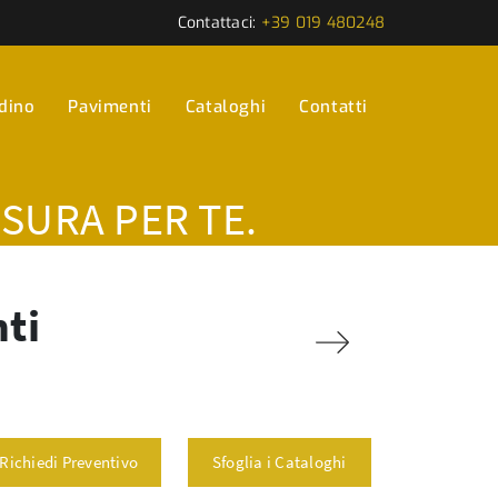
Contattaci:
+39 019 480248
rdino
Pavimenti
Cataloghi
Contatti
ISURA PER TE.
nti
Richiedi Preventivo
Sfoglia i Cataloghi