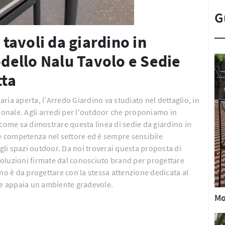
G
 tavoli da giardino in
odello Nalu Tavolo e Sedie
tta
'aria aperta, l’Arredo Giardino va studiato nel dettaglio, in
onale. Agli arredi per l'outdoor che proponiamo in
 come sa dimostrare questa linea di sedie da giardino in
le competenza nel settore ed è sempre sensibile
 gli spazi outdoor. Da noi troverai questa proposta di
 soluzioni firmate dal conosciuto brand per progettare
ino è da progettare con la stessa attenzione dedicata al
che appaia un ambiente gradevole.
Mo