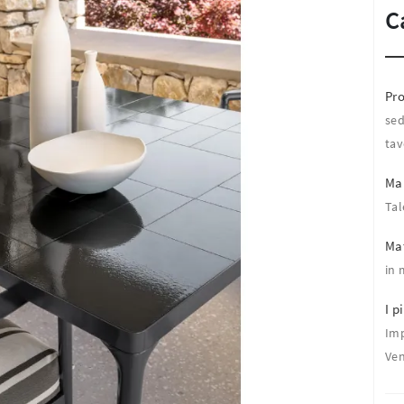
C
Pro
sed
tav
Ma
Tal
Mat
in 
I pi
Imp
Ven