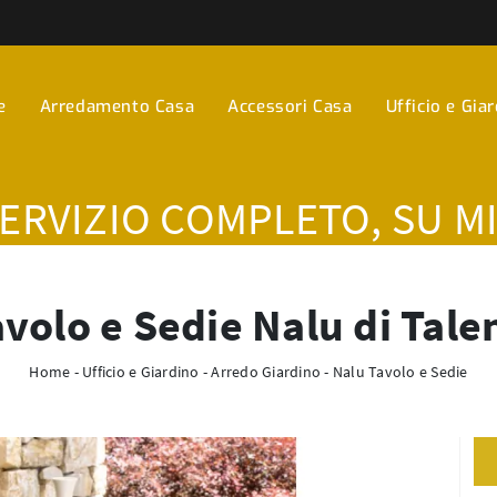
e
Arredamento Casa
Accessori Casa
Ufficio e Gia
SERVIZIO COMPLETO, SU M
volo e Sedie Nalu di Tale
Home
-
Ufficio e Giardino
-
Arredo Giardino
-
Nalu Tavolo e Sedie