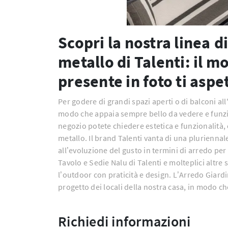
Scopri la nostra linea di
metallo di Talenti: il m
presente in foto ti aspe
Per godere di grandi spazi aperti o di balconi all
modo che appaia sempre bello da vedere e funzi
negozio potete chiedere estetica e funzionalità,
metallo. Il brand Talenti vanta di una plurienna
all’evoluzione del gusto in termini di arredo per
Tavolo e Sedie Nalu di Talenti e molteplici altre
l’outdoor con praticità e design. L’Arredo Giard
progetto dei locali della nostra casa, in modo 
Richiedi informazioni