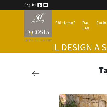
Seguici:
Chi siamo?
Dac
Cucin
LAb
IL DESIGN A 
Ta