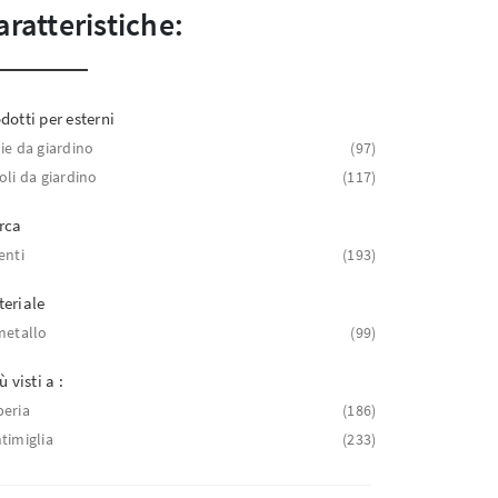
aratteristiche:
dotti per esterni
ie da giardino
97
oli da giardino
117
rca
enti
193
eriale
metallo
99
ù visti a :
eria
186
timiglia
233