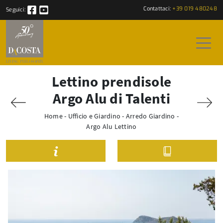
Contattaci:
+39 019 480248
Seguici:
Lettino prendisole
Argo Alu di Talenti
Home
-
Ufficio e Giardino
-
Arredo Giardino
-
Argo Alu Lettino