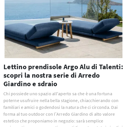
Lettino prendisole Argo Alu di Talenti:
scopri la nostra serie di Arredo
Giardino e sdraio
Chi possiede uno spazio all'aperto sa che è una fortuna
poterne usufruire nella bella stagione, chiacchierando con
familiari e amici o godendosi la natura che ci circonda. Dai
forma al tuo outdoor con l’Arredo Giardino di alto valore
estetico che proponiamo in negozio: sarà semplice