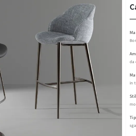
C
Ma
Bo
Am
da 
Mat
in 
Sti
mo
Tip
sga