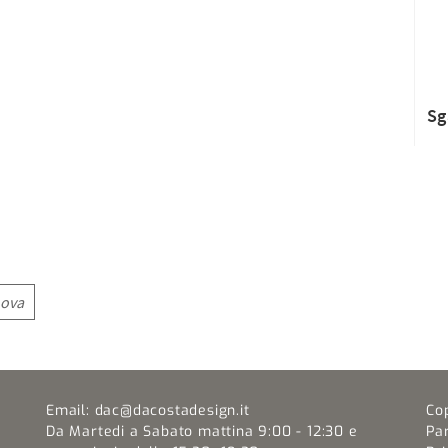
Sg
nova
Email:
dac@dacostadesign.it
Co
Da Martedi a Sabato mattina 9:00 - 12:30 e
Pa