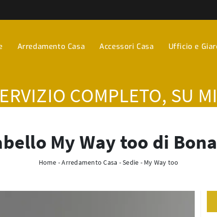
e
Arredamento Casa
Accessori Casa
Ufficio e Gia
SERVIZIO COMPLETO, SU M
bello My Way too di Bon
Home
-
Arredamento Casa
-
Sedie
-
My Way too