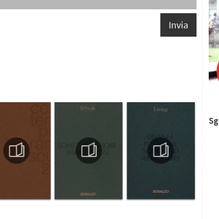
Invia
Sg