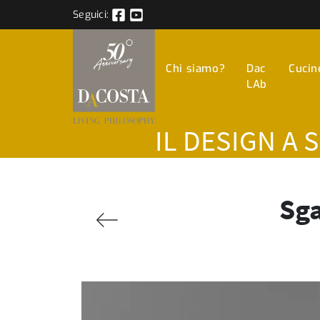
Seguici:
Chi siamo?
Dac
Cucin
LAb
IL DESIGN A 
Sga