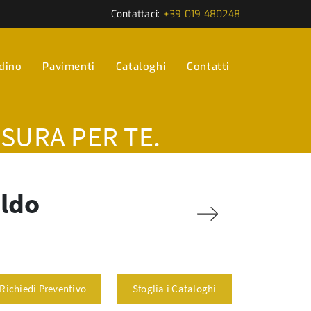
Contattaci:
+39 019 480248
rdino
Pavimenti
Cataloghi
Contatti
ISURA PER TE.
aldo
Richiedi Preventivo
Sfoglia i Cataloghi