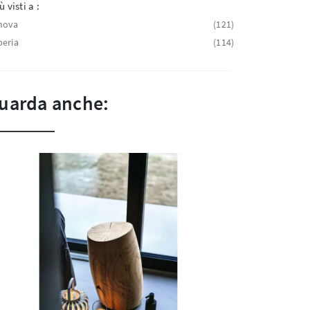
ù visti a :
nova
121
eria
114
uarda anche: