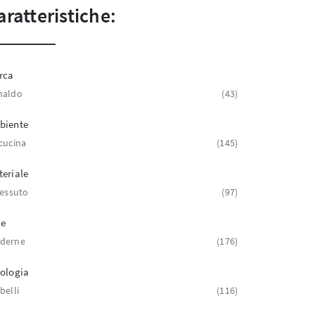
aratteristiche:
rca
naldo
43
biente
cucina
145
eriale
tessuto
97
le
derne
176
ologia
belli
116