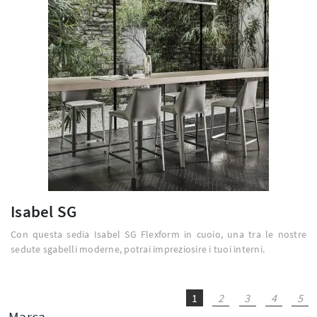
Isabel SG
Con questa sedia Isabel SG Flexform in cuoio, una tra le nostre
sedute sgabelli moderne, potrai impreziosire i tuoi interni.
1
2
3
4
5
Marca