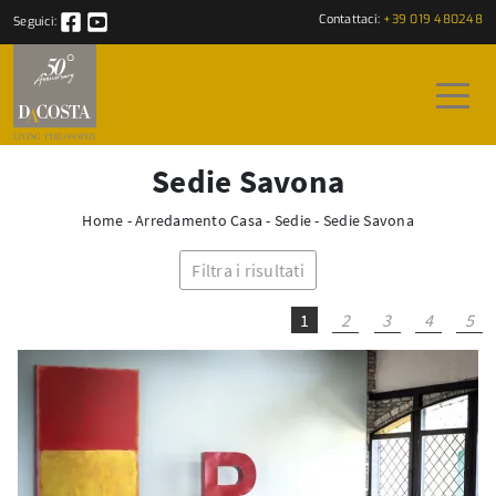
Contattaci:
+39 019 480248
Seguici:
Sedie Savona
Home
-
Arredamento Casa
-
Sedie
-
Sedie Savona
Filtra i risultati
1
2
3
4
5