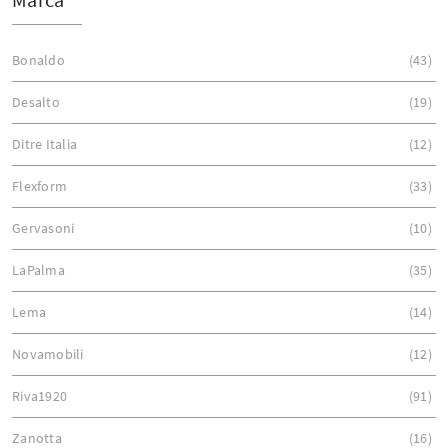
Bonaldo
43
Desalto
19
Ditre Italia
12
Flexform
33
Gervasoni
10
LaPalma
35
Lema
14
Novamobili
12
Riva1920
91
Zanotta
16