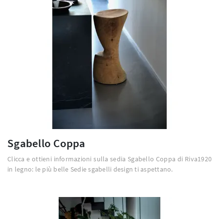
Sgabello Coppa
Clicca e ottieni informazioni sulla sedia Sgabello Coppa di Riva1920
in legno: le più belle Sedie sgabelli design ti aspettano.