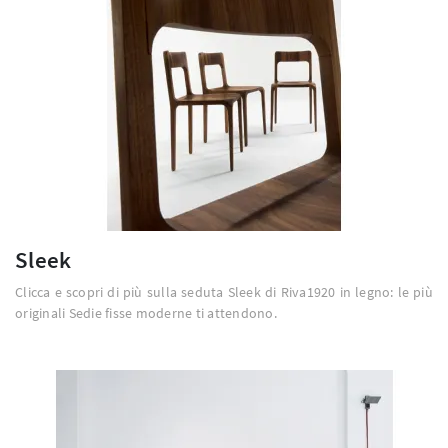
Sleek
Clicca e scopri di più sulla seduta Sleek di Riva1920 in legno: le più
originali Sedie fisse moderne ti attendono.