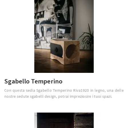
Sgabello Temperino
Con questa sedia Sgabello Temperino Riva1920 in legno, una delle
nostre sedute sgabelli design, potrai impreziosire i tuoi spazi.