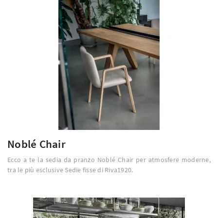
Noblé Chair
Ecco a te la sedia da pranzo Noblé Chair per atmosfere moderne,
tra le più esclusive Sedie fisse di Riva1920.