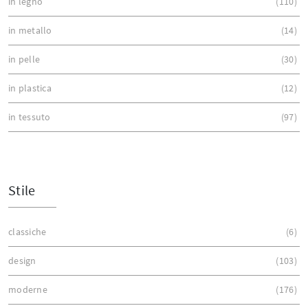
in legno
110
in metallo
14
in pelle
30
in plastica
12
in tessuto
97
Stile
classiche
6
design
103
moderne
176