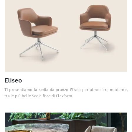
Eliseo
Ti presentiamo la sedia da pranzo Eliseo per atmosfere moderne,
tra le più belle Sedie fisse di Flexform.