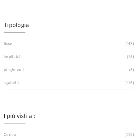
Tipologia
fisse
148
impilabili
18
pieghevoli
3
sgabelli
116
I più visti a :
Cuneo
119