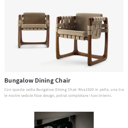
Bungalow Dining Chair
Con questa sedia Bungalow Dining Chair Riva1920 in pelle, una tra
le nostre sedute fisse design, potrai completare i tuoi interni.