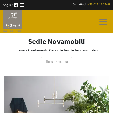
Contattaci:
+39 019 480248
Seguici:
Sedie Novamobili
Home
-
Arredamento Casa
-
Sedie
-
Sedie Novamobili
Filtra i risultati