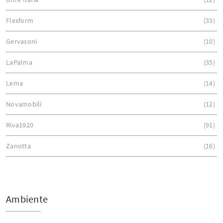
Flexform
33
Gervasoni
10
LaPalma
35
Lema
14
Novamobili
12
Riva1920
91
Zanotta
16
Ambiente