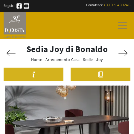
Contattaci:
+39 019 480248
Seguici:
Sedia Joy di Bonaldo
Home
-
Arredamento Casa
-
Sedie
-
Joy