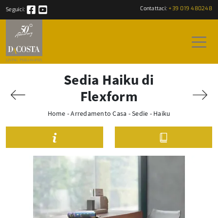
Contattaci:
+39 019 480248
Seguici:
Sedia Haiku di
Flexform
Home
-
Arredamento Casa
-
Sedie
-
Haiku