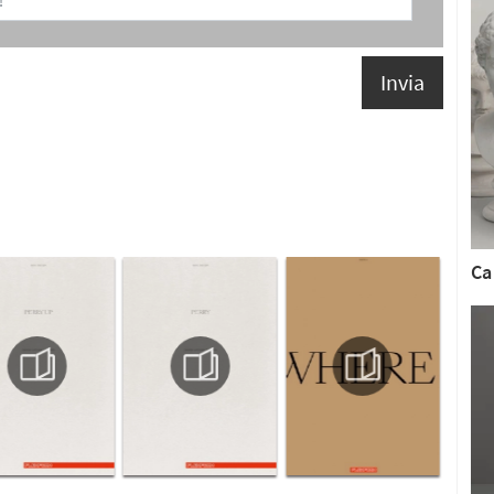
Invia
C