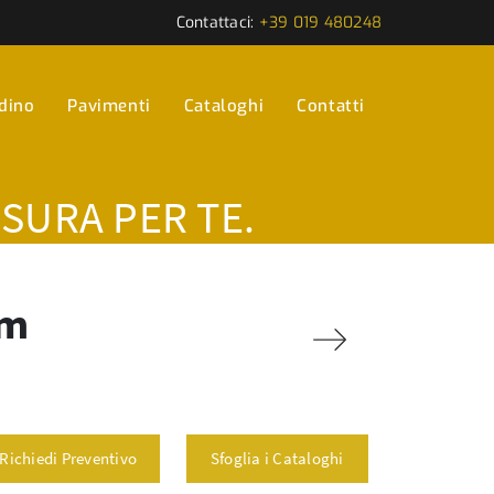
Contattaci:
+39 019 480248
rdino
Pavimenti
Cataloghi
Contatti
ISURA PER TE.
rm
Richiedi Preventivo
Sfoglia i Cataloghi