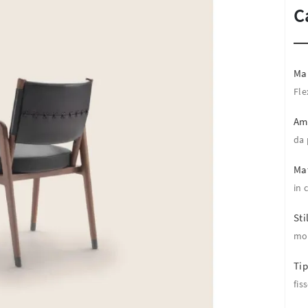
C
Ma
Fle
Am
da 
Mat
in 
Sti
mo
Tip
fis