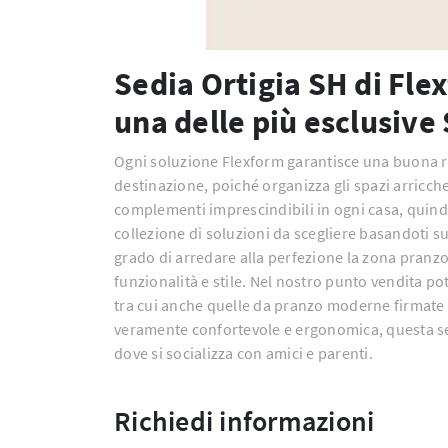
Sedia Ortigia SH di Flex
una delle più esclusive
Ogni soluzione Flexform garantisce una buona r
destinazione, poiché organizza gli spazi arricche
complementi imprescindibili in ogni casa, quind
collezione di soluzioni da scegliere basandoti sui
grado di arredare alla perfezione la zona pranzo
funzionalità e stile. Nel nostro punto vendita po
tra cui anche quelle da pranzo moderne firmate 
veramente confortevole e ergonomica, questa sedia
dove si socializza con amici e parenti.
Richiedi informazioni