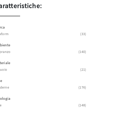
aratteristiche:
rca
xform
33
biente
pranzo
140
eriale
cuoio
21
le
derne
176
ologia
se
148