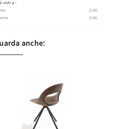
ù visti a :
neo
119
eria
114
uarda anche: