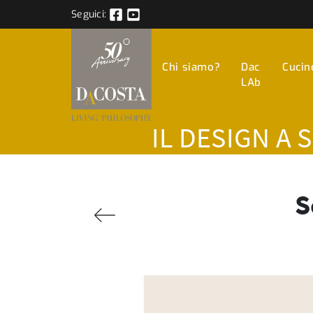
Seguici:
Chi siamo?
Dac
Cucin
LAb
IL DESIGN A 
S