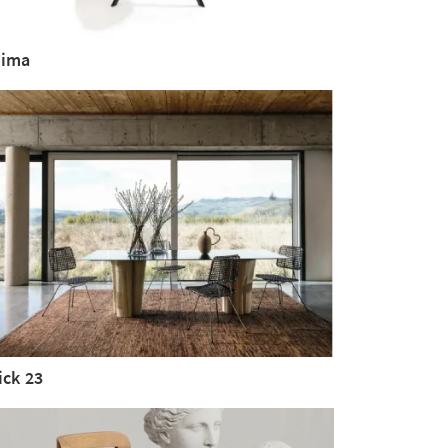
ima
ick 23