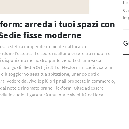
I pi
Cu
Imp
form: arreda i tuoi spazi con
 Sedie fisse moderne
G
esa estetica indipendentemente dal locale di
ndone l'estetica. Le sedie risultano essere tra i mobili e
i disponiamo nel nostro punto vendita di una vasta
 tuoi gusti. Sedia Ortigia SH di Flexform in cuoio: sarà in
 o il soggiorno della tua abitazione, unendo doti di
trai vedere dal vivo le più originali proposte in commercio,
dal noto e rinomato brand Flexform. Oltre ad essere
 in cuoio ti garantirà una totale vivibilità nei locali