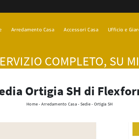
e
Arredamento Casa
Accessori Casa
Ufficio e Gia
SERVIZIO COMPLETO, SU M
edia Ortigia SH di Flexfo
Home
-
Arredamento Casa
-
Sedie
-
Ortigia SH