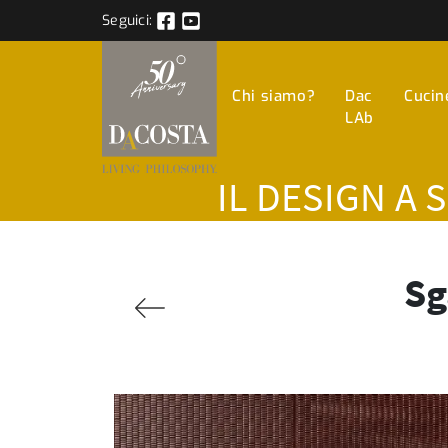
Seguici:
Chi siamo?
Dac
Cucin
LAb
IL DESIGN A 
Sg