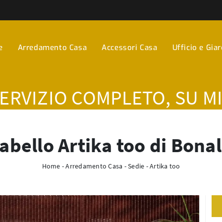
e
Arredamento Casa
Accessori Casa
Ufficio e Gia
SERVIZIO COMPLETO, SU M
abello Artika too di Bona
Home
-
Arredamento Casa
-
Sedie
-
Artika too