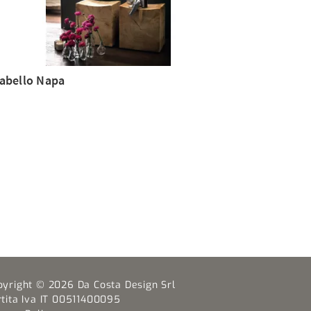
abello Napa
pyright © 2026 Da Costa Design Srl
rtita Iva IT 00511400095