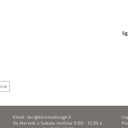
Sg
eria
Email:
dac@dacostadesign.it
Co
Da Martedi a Sabato mattina 9:00 - 12:30 e
Pa