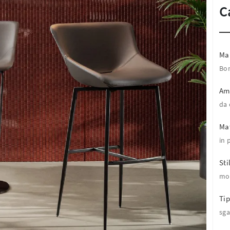
C
Ma
Bo
Am
da 
Mat
in 
Sti
mo
Tip
sga