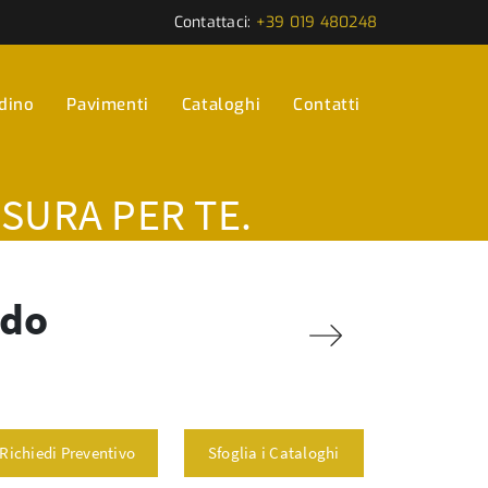
Contattaci:
+39 019 480248
rdino
Pavimenti
Cataloghi
Contatti
ISURA PER TE.
ldo
Richiedi Preventivo
Sfoglia i Cataloghi