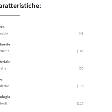
aratteristiche:
rca
naldo
43
biente
cucina
145
eriale
pelle
30
le
derne
176
ologia
belli
116