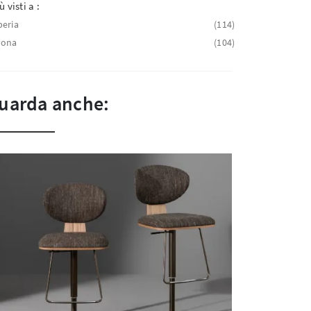
ù visti a :
eria
114
vona
104
uarda anche: