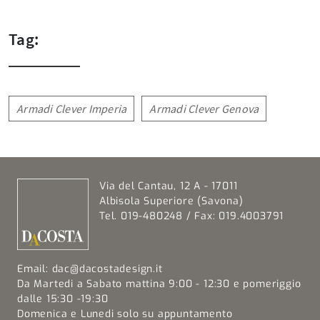
Tag:
Armadi Clever Imperia
Armadi Clever Genova
Via del Cantau, 12 A - 17011
Albisola Superiore (Savona)
Tel. 019-480248 / Fax: 019.4003791
Email:
dac@dacostadesign.it
Da Martedi a Sabato mattina 9:00 - 12:30 e pomeriggio
dalle 15:30 -19:30
Domenica e Lunedi solo su appuntamento