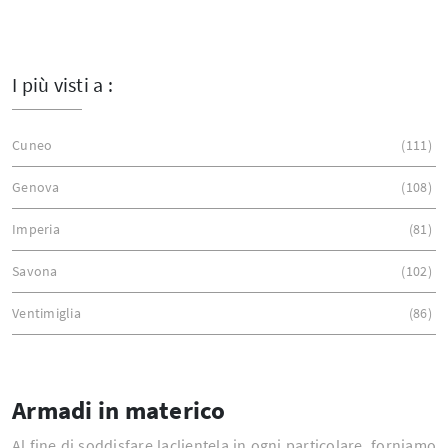
I più visti a :
Cuneo
111
Genova
108
Imperia
81
Savona
102
Ventimiglia
86
Armadi in materico
Al fine di soddisfare laclientela in ogni particolare, forniamo