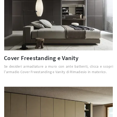
Cover Freestanding e Vanity
Se desideri armadiature a muro con ante battenti, clicca e scopri
l'armadio Cover Freestanding e Vanity di Rimadesio in materico.