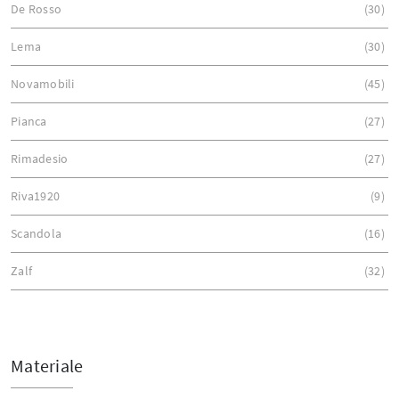
De Rosso
30
Lema
30
Novamobili
45
Pianca
27
Rimadesio
27
Riva1920
9
Scandola
16
Zalf
32
Materiale