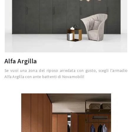
Alfa Argilla
Se vuoi una zona del riposo arredata con gusto, scegli l'armadio
Alfa Argilla con ante battenti di Novamobili!