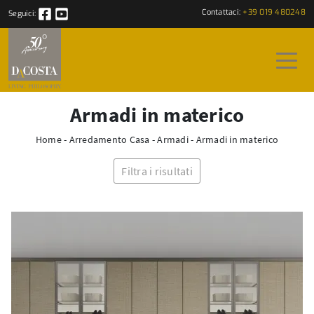
Contattaci:
+39 019 480248
Seguici:
Armadi in materico
Home
-
Arredamento Casa
-
Armadi
-
Armadi in materico
Filtra i risultati