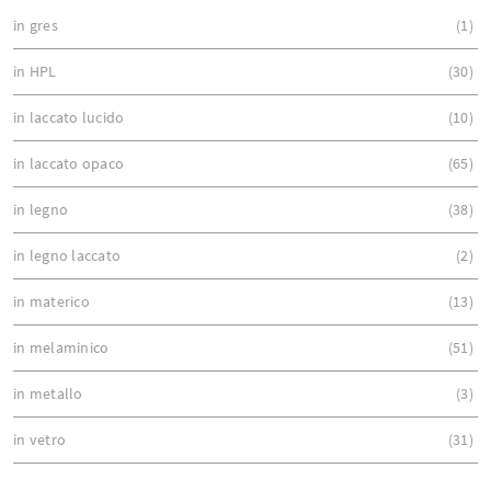
in gres
1
in HPL
30
in laccato lucido
10
in laccato opaco
65
in legno
38
in legno laccato
2
in materico
13
in melaminico
51
in metallo
3
in vetro
31