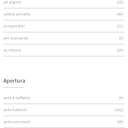
ad angolo
10
cabine armadio
49
componibili
11
per mansarde
5
su misura
29
Apertura
ante a soffietto
4
ante battenti
142
ante scorrevoli
98