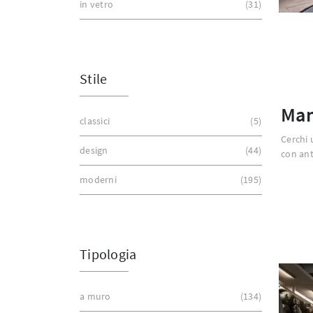
in vetro
31
Stile
Man
classici
5
Cerchi 
design
44
con ant
moderni
195
Tipologia
a muro
134