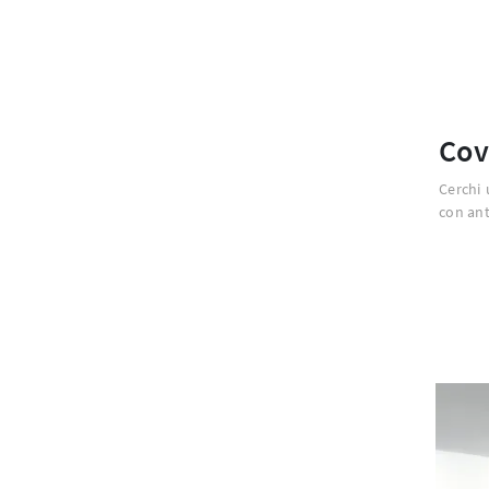
Cov
Cerchi 
con ant