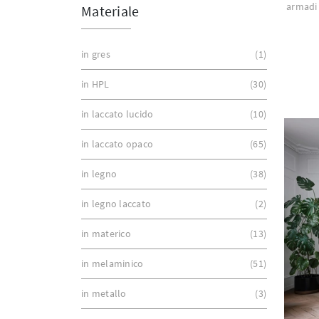
armadi 
Materiale
in gres
1
in HPL
30
in laccato lucido
10
in laccato opaco
65
in legno
38
in legno laccato
2
in materico
13
in melaminico
51
in metallo
3