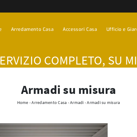
e
Arredamento Casa
Accessori Casa
Ufficio e Gia
SERVIZIO COMPLETO, SU M
Armadi su misura
Home
-
Arredamento Casa
-
Armadi
-
Armadi su misura