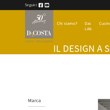
Seguici:
Chi siamo?
Dac
Cucin
LAb
IL DESIGN A 
Marca