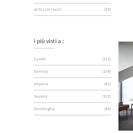
ante scorrevoli
98
I più visti a :
Cuneo
111
Genova
108
Imperia
81
Savona
102
Ventimiglia
86