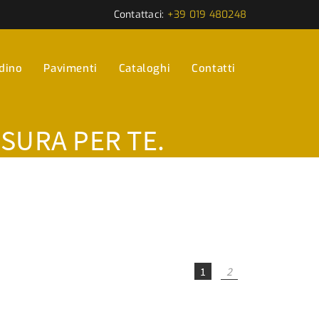
Contattaci:
+39 019 480248
rdino
Pavimenti
Cataloghi
Contatti
ISURA PER TE.
1
2