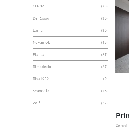
Clever
28
De Rosso
30
Lema
30
Novamobili
45
Pianca
27
Rimadesio
27
Riva1920
9
Scandola
16
Zalf
32
Pri
Cerchi