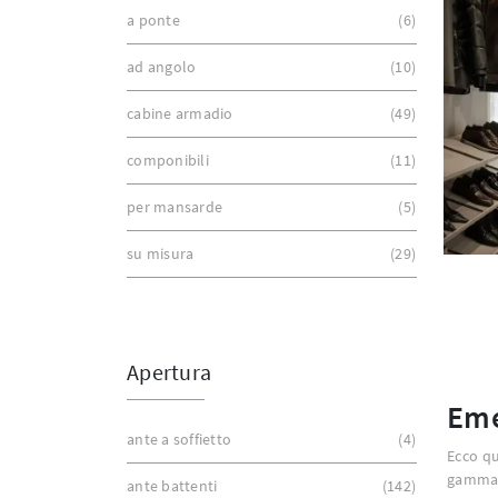
a ponte
6
ad angolo
10
cabine armadio
49
componibili
11
per mansarde
5
su misura
29
Apertura
Eme
ante a soffietto
4
Ecco qu
gamma d
ante battenti
142