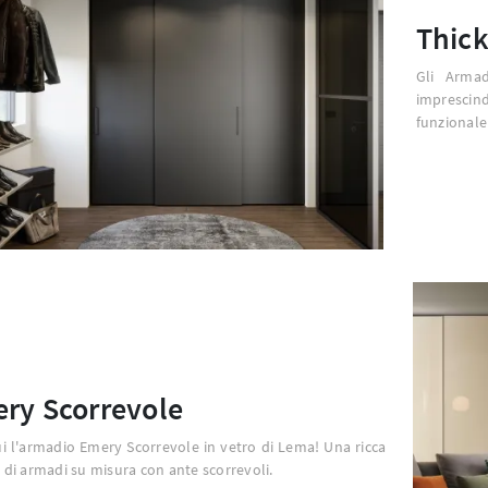
Thick
Gli Arma
imprescind
funzionale 
ry Scorrevole
i l'armadio Emery Scorrevole in vetro di Lema! Una ricca
i armadi su misura con ante scorrevoli.