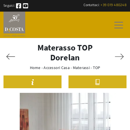
Contattaci:
+39 019 480248
Seguici:
Materasso TOP
Dorelan
Home
-
Accessori Casa
-
Materassi
-
TOP