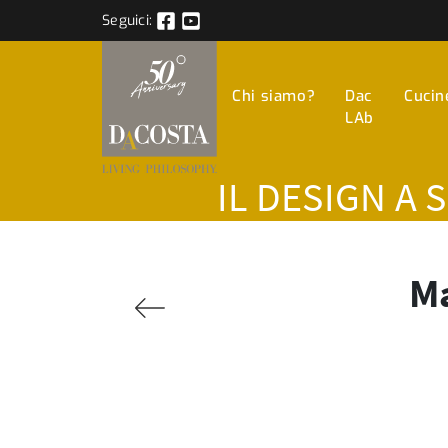
Seguici:
Chi siamo?
Dac
Cucin
LAb
IL DESIGN A 
Ma