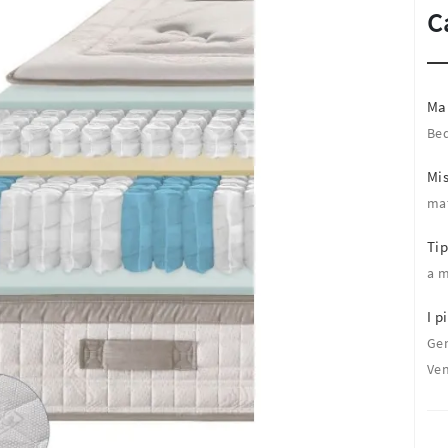
C
Ma
Be
Mi
mat
Tip
a m
I pi
Ge
Ven