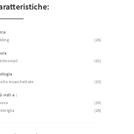
aratteristiche:
rca
dding
26
sura
rimoniali
61
ologia
olle insacchettate
23
ù visti a :
nova
26
timiglia
28