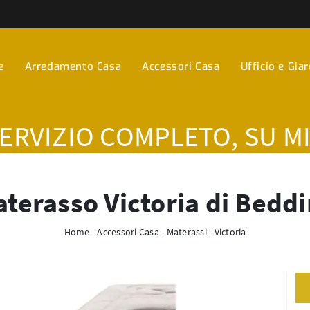
e
Arredamento Casa
Accessori Casa
Ufficio e Gia
SERVIZIO COMPLETO, SU M
terasso Victoria di Bedd
Home
-
Accessori Casa
-
Materassi
-
Victoria