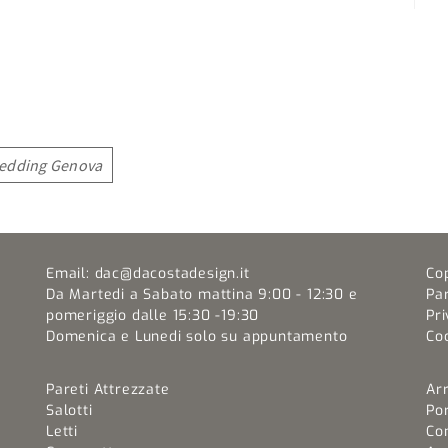
Bedding Genova
Email:
dac@dacostadesign.it
Co
Da Martedi a Sabato mattina 9:00 - 12:30 e
Pa
pomeriggio dalle 15:30 -19:30
Pri
Domenica e Lunedi solo su appuntamento
Coo
Pareti Attrezzate
Ar
Salotti
Por
Letti
Co