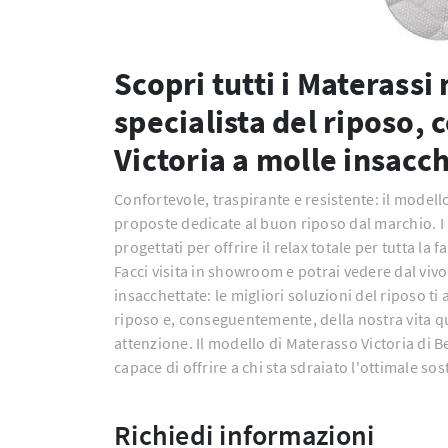
Scopri tutti i Materass
specialista del riposo,
Victoria a molle insacc
Confortevole, traspirante e resistente: il modell
proposte dedicate al buon riposo dal marchio.
progettati per offrire il relax totale per tutta la
Facci visita in showroom e potrai vedere dal vivo
insacchettate: le migliori soluzioni del riposo ti
riposo e, conseguentemente, della nostra vita q
attenzione. Il modello di Materasso Victoria di 
capace di offrire a chi sta sdraiato l'ottimale so
Richiedi informazioni