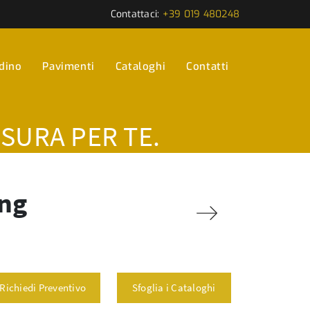
Contattaci:
+39 019 480248
rdino
Pavimenti
Cataloghi
Contatti
ISURA PER TE.
ing
Richiedi Preventivo
Sfoglia i Cataloghi