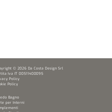
pyright © 2026 Da Costa Design Srl
rtita Iva IT 00511400095
vacy Policy
kie Policy
redo Bagno
te per Interni
mplementi