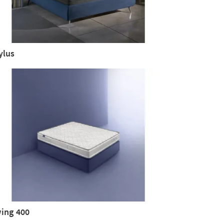
ylus
ing 400