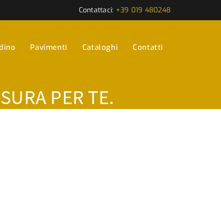
Contattaci:
+39 019 480248
rdino
Pavimenti
Cataloghi
Contatti
ISURA PER TE.