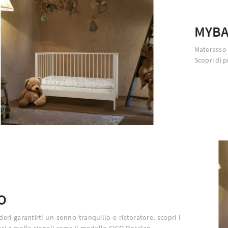
MYB
Materasso
Scopri di p
O
deri garantirti un sonno tranquillo e ristoratore, scopri i
si a molle singoli come il modello CICO Dorelan.