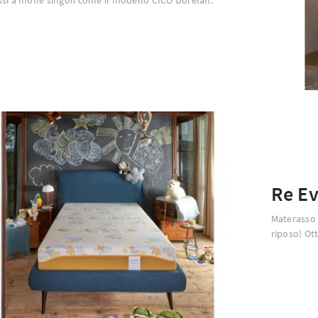
Re Ev
Materasso 
riposo! Ott