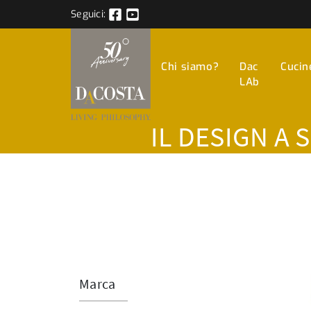
Seguici:
Chi siamo?
Dac
Cucin
LAb
IL DESIGN A 
Marca