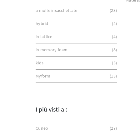
a molle insacchettate
23
hybrid
4
in lattice
4
in memory foam
8
kids
3
Myform
13
I più visti a :
Cuneo
27