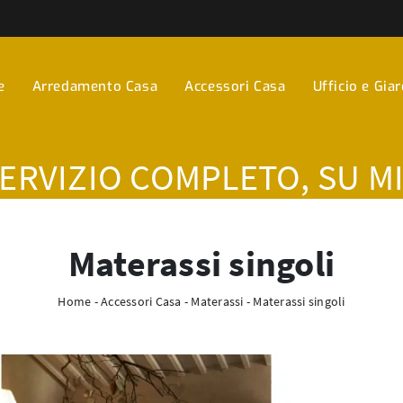
e
Arredamento Casa
Accessori Casa
Ufficio e Gia
SERVIZIO COMPLETO, SU M
Materassi singoli
Home
-
Accessori Casa
-
Materassi
-
Materassi singoli