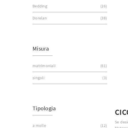
Bedding
26
Dorelan
38
Misura
matrimoniali
61
singoli
3
Tipologia
CIC
Se desi
a molle
12
Materas