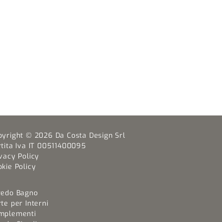
pyright © 2026 Da Costa Design Srl
rtita Iva IT 00511400095
vacy Policy
kie Policy
redo Bagno
te per Interni
mplementi