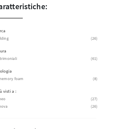
aratteristiche:
rca
dding
26
sura
rimoniali
61
ologia
 memory foam
8
ù visti a :
neo
27
nova
26