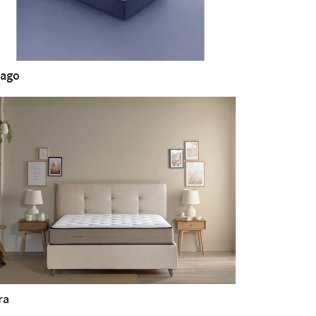
ago
ra