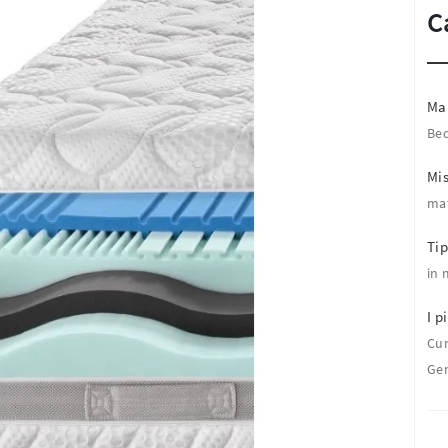
C
Ma
Be
Mi
mat
Tip
in
I pi
Cu
Ge