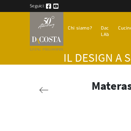
Seguici:
Chi siamo?
Dac
Cucin
LAb
IL DESIGN A 
Materas