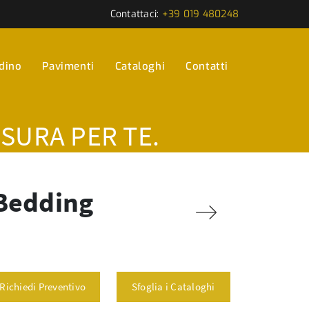
Contattaci:
+39 019 480248
rdino
Pavimenti
Cataloghi
Contatti
ISURA PER TE.
 Bedding
Richiedi Preventivo
Sfoglia i Cataloghi