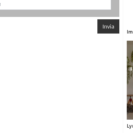
Invia
Im
Ly