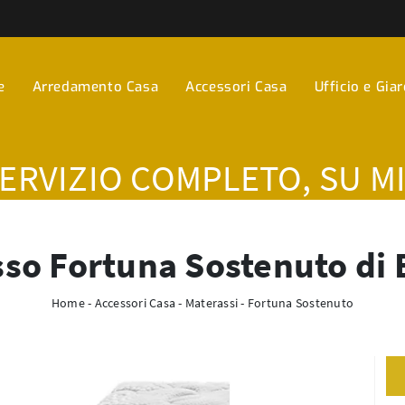
e
Arredamento Casa
Accessori Casa
Ufficio e Gia
SERVIZIO COMPLETO, SU M
so Fortuna Sostenuto di
Home
-
Accessori Casa
-
Materassi
-
Fortuna Sostenuto