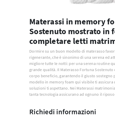
Materassi in memory fo
Sostenuto mostrato in f
completare letti matri
Dormire su un buon modello di materasso favori
rigenerante, che è sinonimo di una serena ed atti
migliore tutte le notti: per una serena routine 
grande qualità. Il Materasso Fortuna Sostenuto 
corpo beneficio, garantendo il giusto sostegno p
modello in memory foam qui visibile ti assicura u
soluzioni ti aspettano. Nei Materassi matrimoni
tanta tecnologia assicurano ad ognuno il riposo
Richiedi informazioni