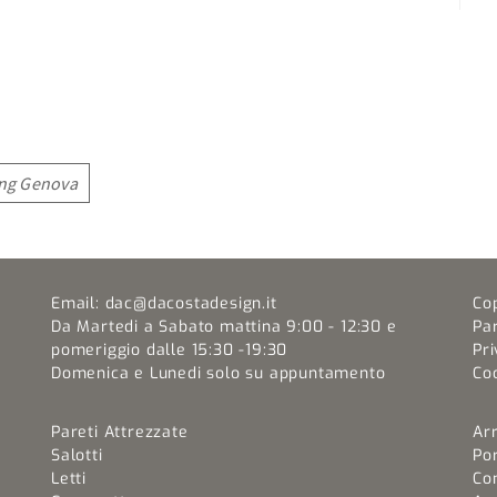
ing Genova
Email:
dac@dacostadesign.it
Co
Da Martedi a Sabato mattina 9:00 - 12:30 e
Pa
pomeriggio dalle 15:30 -19:30
Pri
Domenica e Lunedi solo su appuntamento
Coo
Pareti Attrezzate
Ar
Salotti
Por
Letti
Co